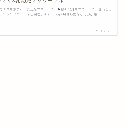
外ママ×乳幼児ママサークル
分のママ集まれ！乳幼児ママサークル
県外出身ママのサークル企画とし
、グッバイパーティを開催します！ 3月4月は転勤などでお引越 …
2025-02-24