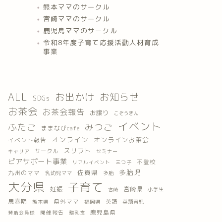
熊本ママのサークル
宮崎ママのサークル
鹿児島ママのサークル
令和8年度子育て応援活動人材育成
事業
ALL
お出かけ
お知らせ
SDGs
お茶会
お茶会報告
お譲り
こぞうきん
イベント
ふたご
みつご
ままなびcafe
オンライン
オンラインお茶会
イベント報告
スリフト
サークル
キャリア
セミナー
ピアサポート事業
不登校
三つ子
リアルイベント
多胎児
佐賀県
九州のママ
乳幼児ママ
多胎
大分県
子育て
妊娠
宮崎県
小学生
宮崎
思春期
県外ママ
英語
熊本県
福岡県
英語育児
鹿児島県
開催報告
離乳食
賛助会員様