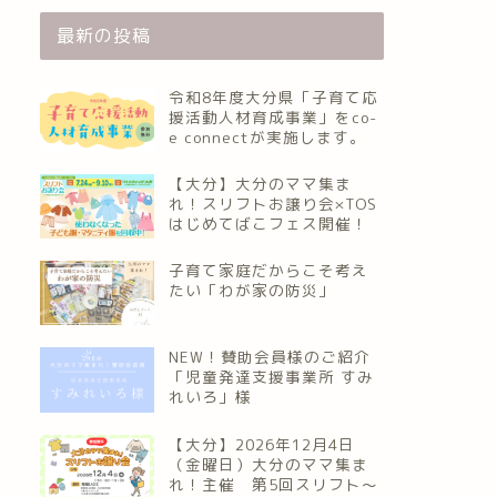
最新の投稿
令和8年度大分県「子育て応
援活動人材育成事業」をco-
e connectが実施します。
【大分】大分のママ集ま
れ！スリフトお譲り会×TOS
はじめてばこフェス開催！
子育て家庭だからこそ考え
たい「わが家の防災」
NEW！賛助会員様のご紹介
「児童発達支援事業所 すみ
れいろ」様
【大分】2026年12月4日
（金曜日）大分のママ集ま
れ！主催 第5回スリフト〜