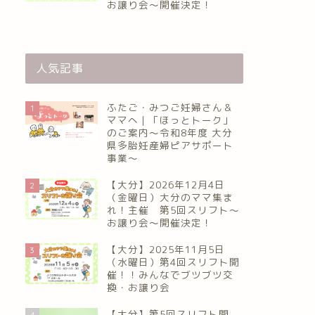
お譲り会〜開催決定！
人気記事
ふたご・みつご妊婦さん＆
1
ママへ｜「ほっとトーク」
のご案内～令和8年度 大分
県多胎妊産婦ピアサポート
事業～
【大分】2026年12月4日
2
（金曜日）大分のママ集ま
れ！主催 第5回スリフト〜
お譲り会〜開催決定！
【大分】2025年11月5日
3
（水曜日）第4回スリフト開
催！！みんなでブツブツ交
換・お譲り会
【大分】第5回スリフト開
4