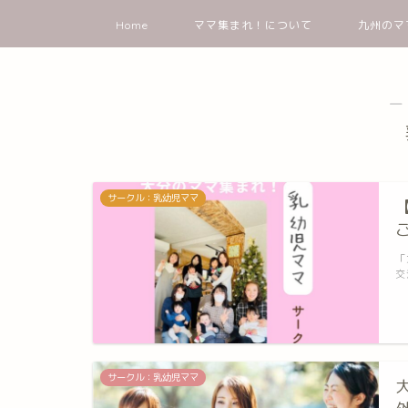
Home
ママ集まれ！について
九州のマ
―
サークル：乳幼児ママ
「
交
サークル：乳幼児ママ