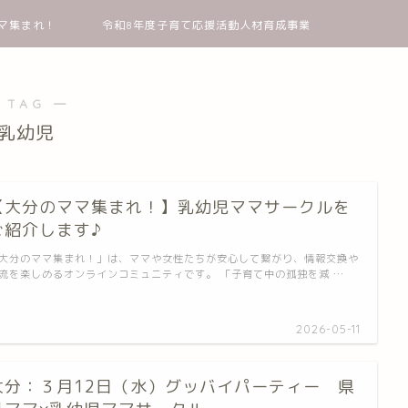
マ集まれ！
令和8年度子育て応援活動人材育成事業
 TAG ―
乳幼児
【大分のママ集まれ！】乳幼児ママサークルを
ご紹介します♪
大分のママ集まれ！」は、ママや女性たちが安心して繋がり、情報交換や
流を楽しめるオンラインコミュニティです。 「子育て中の孤独を減 …
2026-05-11
大分：３月12日（水）グッバイパーティー 県