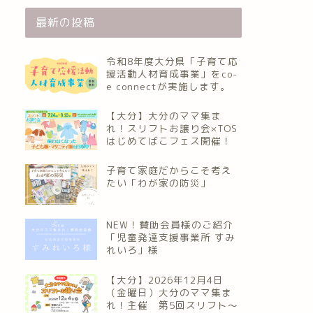
最新の投稿
令和8年度大分県「子育て応
援活動人材育成事業」をco-
e connectが実施します。
【大分】大分のママ集ま
れ！スリフトお譲り会×TOS
はじめてばこフェス開催！
子育て家庭だからこそ考え
たい「わが家の防災」
NEW！賛助会員様のご紹介
「児童発達支援事業所 すみ
れいろ」様
【大分】2026年12月4日
（金曜日）大分のママ集ま
れ！主催 第5回スリフト〜