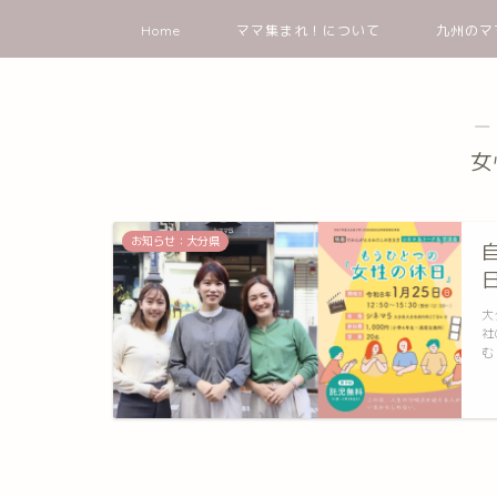
Home
ママ集まれ！について
九州のマ
―
女
お知らせ：大分県
大
社
む