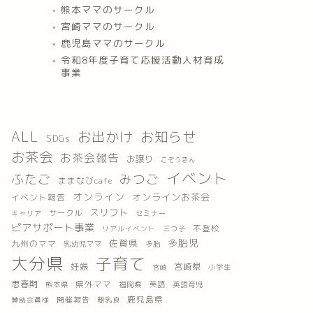
熊本ママのサークル
宮崎ママのサークル
鹿児島ママのサークル
令和8年度子育て応援活動人材育成
事業
ALL
お出かけ
お知らせ
SDGs
お茶会
お茶会報告
お譲り
こぞうきん
イベント
ふたご
みつご
ままなびcafe
オンライン
オンラインお茶会
イベント報告
スリフト
サークル
キャリア
セミナー
ピアサポート事業
不登校
三つ子
リアルイベント
多胎児
佐賀県
九州のママ
乳幼児ママ
多胎
大分県
子育て
妊娠
宮崎県
小学生
宮崎
思春期
県外ママ
英語
熊本県
福岡県
英語育児
鹿児島県
開催報告
離乳食
賛助会員様