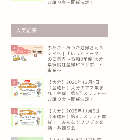
お譲り会〜開催決定！
人気記事
ふたご・みつご妊婦さん＆
1
ママへ｜「ほっとトーク」
のご案内～令和8年度 大分
県多胎妊産婦ピアサポート
事業～
【大分】2026年12月4日
2
（金曜日）大分のママ集ま
れ！主催 第5回スリフト〜
お譲り会〜開催決定！
【大分】2025年11月5日
3
（水曜日）第4回スリフト開
催！！みんなでブツブツ交
換・お譲り会
【大分】第5回スリフト開
4