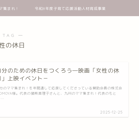
マ集まれ！
令和8年度子育て応援活動人材育成事業
 TAG ―
性の休日
自分のための休日をつくろう―映画「女性の休
日」上映イベント－
分のママ集まれ！を年間通して応援してくださっている賛助会員の株式会
OMOYA様。代表の猪熊真理子さんと、九州のママ集まれ！代表のもと
 …
2025-12-25