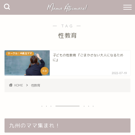
― TAG ―
性教育
サークル：中高生ママ
子どもの性教育 『ごまかさない大人になるため
に』
2022-07-19
HOME
性教育
九州のママ集まれ！