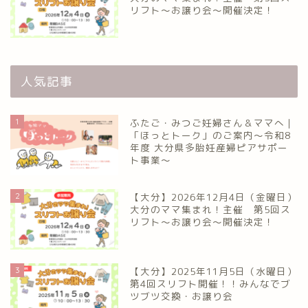
リフト〜お譲り会〜開催決定！
人気記事
1
ふたご・みつご妊婦さん＆ママへ｜
「ほっとトーク」のご案内～令和8
年度 大分県多胎妊産婦ピアサポー
ト事業～
2
【大分】2026年12月4日（金曜日）
大分のママ集まれ！主催 第5回ス
リフト〜お譲り会〜開催決定！
3
【大分】2025年11月5日（水曜日）
第4回スリフト開催！！みんなでブ
ツブツ交換・お譲り会