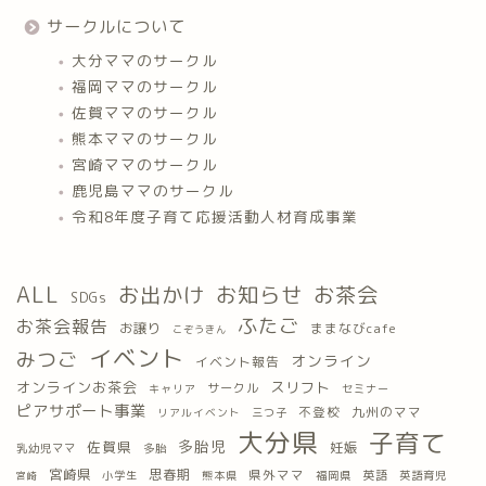
サークルについて
大分ママのサークル
福岡ママのサークル
佐賀ママのサークル
熊本ママのサークル
宮崎ママのサークル
鹿児島ママのサークル
令和8年度子育て応援活動人材育成事業
ALL
お出かけ
お知らせ
お茶会
SDGs
ふたご
お茶会報告
お譲り
ままなびcafe
こぞうきん
イベント
みつご
オンライン
イベント報告
オンラインお茶会
スリフト
サークル
キャリア
セミナー
ピアサポート事業
九州のママ
不登校
三つ子
リアルイベント
大分県
子育て
多胎児
佐賀県
妊娠
乳幼児ママ
多胎
宮崎県
思春期
県外ママ
英語
小学生
熊本県
福岡県
英語育児
宮崎