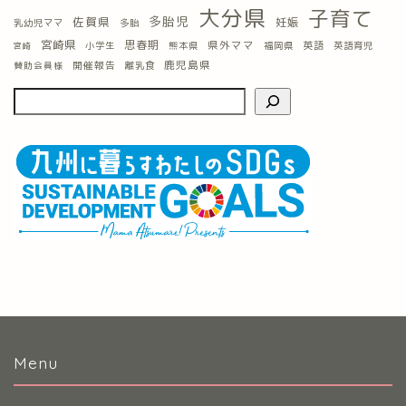
大分県
子育て
多胎児
佐賀県
妊娠
乳幼児ママ
多胎
宮崎県
思春期
県外ママ
英語
小学生
熊本県
福岡県
英語育児
宮崎
鹿児島県
開催報告
離乳食
賛助会員様
Menu