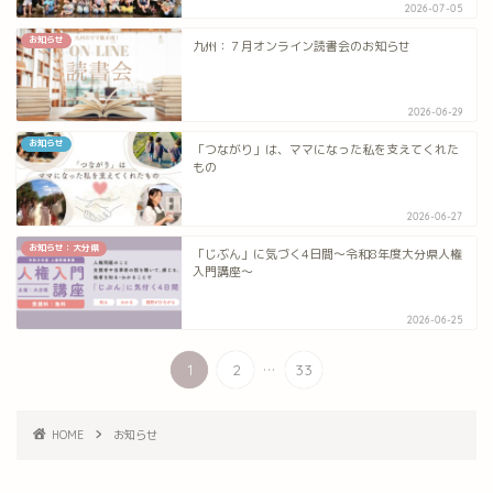
2026-07-05
お知らせ
九州：７月オンライン読書会のお知らせ
2026-06-29
お知らせ
「つながり」は、ママになった私を支えてくれた
もの
2026-06-27
お知らせ：大分県
「じぶん」に気づく4日間～令和8年度大分県人権
入門講座～
2026-06-25
...
1
2
33
HOME
お知らせ