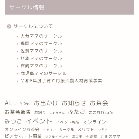
サークル情報
サークルについて
大分ママのサークル
福岡ママのサークル
佐賀ママのサークル
熊本ママのサークル
宮崎ママのサークル
鹿児島ママのサークル
令和8年度子育て応援活動人材育成事業
ALL
お出かけ
お知らせ
お茶会
SDGs
ふたご
お茶会報告
お譲り
ままなびcafe
こぞうきん
イベント
みつご
オンライン
イベント報告
オンラインお茶会
スリフト
サークル
キャリア
セミナー
ピアサポート事業
九州のママ
不登校
三つ子
リアルイベント