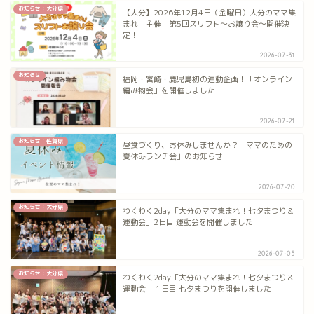
お知らせ：大分県
【大分】2026年12月4日（金曜日）大分のママ集
まれ！主催 第5回スリフト〜お譲り会〜開催決
定！
2026-07-31
お知らせ
福岡・宮崎・鹿児島初の連動企画！「オンライン
編み物会」を開催しました
2026-07-21
お知らせ：佐賀県
昼食づくり、お休みしませんか？「ママのための
夏休みランチ会」のお知らせ
2026-07-20
お知らせ：大分県
わくわく2day「大分のママ集まれ！七夕まつり＆
運動会」2日目 運動会を開催しました！
2026-07-05
お知らせ：大分県
わくわく2day「大分のママ集まれ！七夕まつり＆
運動会」１日目 七夕まつりを開催しました！