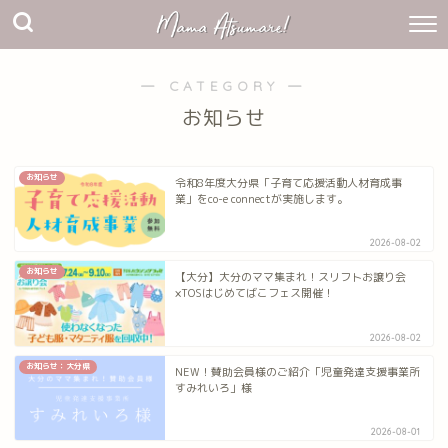
― CATEGORY ―
お知らせ
お知らせ
令和8年度大分県「子育て応援活動人材育成事
業」をco-e connectが実施します。
2026-08-02
お知らせ
【大分】大分のママ集まれ！スリフトお譲り会
×TOSはじめてばこフェス開催！
2026-08-02
お知らせ：大分県
NEW！賛助会員様のご紹介「児童発達支援事業所
すみれいろ」様
2026-08-01