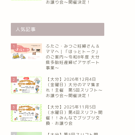
お譲り会〜開催決定！
人気記事
ふたご・みつご妊婦さん＆
1
ママへ｜「ほっとトーク」
のご案内～令和8年度 大分
県多胎妊産婦ピアサポート
事業～
【大分】2026年12月4日
2
（金曜日）大分のママ集ま
れ！主催 第5回スリフト〜
お譲り会〜開催決定！
【大分】2025年11月5日
3
（水曜日）第4回スリフト開
催！！みんなでブツブツ交
換・お譲り会
【大分】第5回スリフト開
4