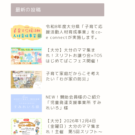
最新の投稿
令和8年度大分県「子育て応
援活動人材育成事業」をco-
e connectが実施します。
【大分】大分のママ集ま
れ！スリフトお譲り会×TOS
はじめてばこフェス開催！
子育て家庭だからこそ考え
たい「わが家の防災」
NEW！賛助会員様のご紹介
「児童発達支援事業所 すみ
れいろ」様
【大分】2026年12月4日
（金曜日）大分のママ集ま
れ！主催 第5回スリフト〜