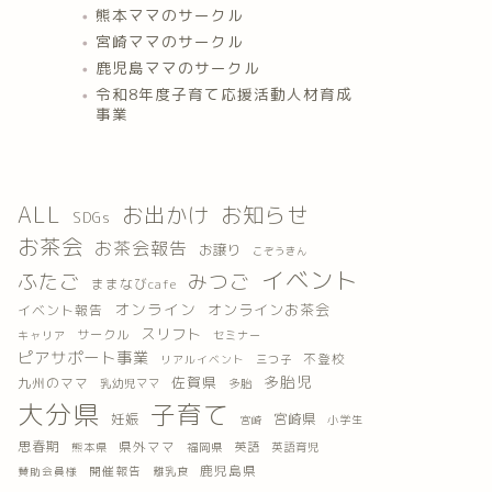
熊本ママのサークル
宮崎ママのサークル
鹿児島ママのサークル
令和8年度子育て応援活動人材育成
事業
ALL
お出かけ
お知らせ
SDGs
お茶会
お茶会報告
お譲り
こぞうきん
イベント
ふたご
みつご
ままなびcafe
オンライン
オンラインお茶会
イベント報告
スリフト
サークル
キャリア
セミナー
ピアサポート事業
不登校
三つ子
リアルイベント
多胎児
佐賀県
九州のママ
乳幼児ママ
多胎
大分県
子育て
妊娠
宮崎県
小学生
宮崎
思春期
県外ママ
英語
熊本県
福岡県
英語育児
鹿児島県
開催報告
離乳食
賛助会員様