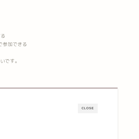
てる
参加できる⁡
しいです。
CLOSE