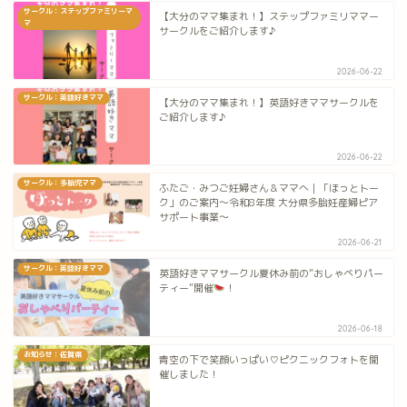
サークル：ステップファミリーマ
【大分のママ集まれ！】ステップファミリママー
マ
サークルをご紹介します♪
2026-06-22
サークル：英語好きママ
【大分のママ集まれ！】英語好きママサークルを
ご紹介します♪
2026-06-22
サークル：多胎児ママ
ふたご・みつご妊婦さん＆ママへ｜「ほっとトー
ク」のご案内～令和8年度 大分県多胎妊産婦ピア
サポート事業～
2026-06-21
サークル：英語好きママ
英語好きママサークル夏休み前の”おしゃべりパー
ティー”開催
！
2026-06-18
お知らせ：佐賀県
青空の下で笑顔いっぱい♡ピクニックフォトを開
催しました！