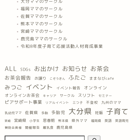
大分ママのサークル
福岡ママのサークル
佐賀ママのサークル
熊本ママのサークル
宮崎ママのサークル
鹿児島ママのサークル
令和8年度子育て応援活動人材育成事業
ALL
お出かけ
お知らせ
お茶会
SDGs
ふたご
お茶会報告
お譲り
ままなびcafe
こぞうきん
イベント
みつご
オンライン
イベント報告
オンラインお茶会
スリフト
サークル
キャリア
セミナー
ピアサポート事業
九州のママ
不登校
三つ子
リアルイベント
大分県
子育て
多胎児
佐賀県
妊娠
乳幼児ママ
多胎
宮崎県
思春期
県外ママ
英語
小学生
熊本県
福岡県
英語育児
宮崎
鹿児島県
開催報告
離乳食
賛助会員様