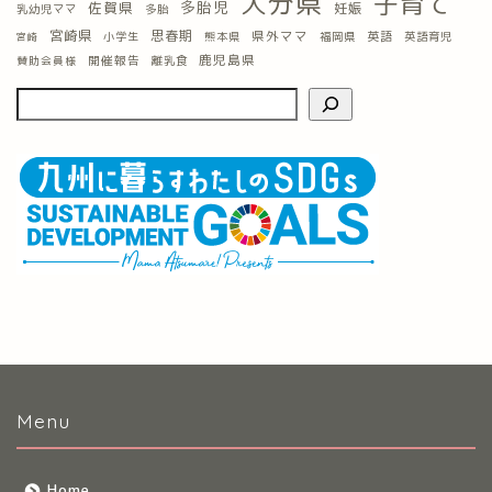
大分県
子育て
多胎児
佐賀県
妊娠
乳幼児ママ
多胎
宮崎県
思春期
県外ママ
英語
小学生
熊本県
福岡県
英語育児
宮崎
鹿児島県
開催報告
離乳食
賛助会員様
Menu
Home