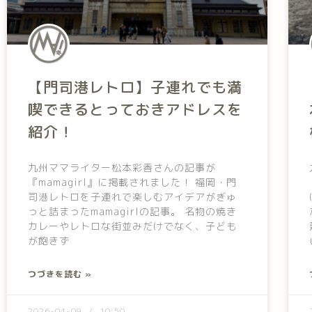
【門司港レトロ】子連れでも満
喫できるとっておきアドレスを
紹介！
九州ママライター松本彩香さんの記事が
『mamagirl』に掲載されました！ 福岡・門
司港レトロを子連れで楽しむアイデアがぎゅ
っと詰まったmamagirlの記事。 名物の焼き
カレーやレトロな街並みだけでなく、子ども
が飽きず
つづきを読む »
2026-04-09
10:50