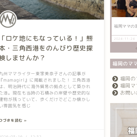
福岡ママの
「ロケ地にもなっている！」熊
2024-11-24
本・三角西港をのんびり歴史探
検しませんか？
福岡のママ
九州ママライター東家美奈子さんの記事が
福岡の
『mamagirl』に掲載されました！ 三角西港
福岡マ
は、明治時代に海外貿易の拠点として築かれ
お問い
た港。現在も当時の石積みの岸壁や歴史的な
建物が残っていて、歩くだけでどこか懐かし
い雰囲気を感じ
つづきを読む »
2026-03-16
12:52