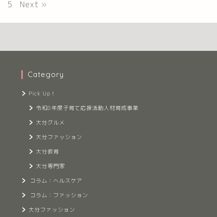
5
Next »
Category
Pick Up！
令和8年度子育て応援活動人材育成事業
大分グルメ
大分ファッション
大分教育
大分専門家
コラム：ヘルスケア
コラム：ファッション
大分ファッション