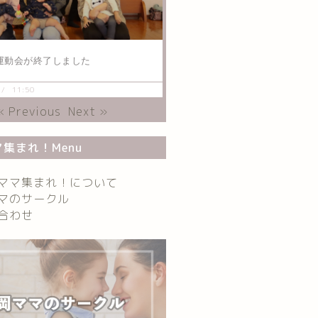
運動会が終了しました
11:50
« Previous
Next »
集まれ！Menu
ママ集まれ！について
マのサークル
合わせ