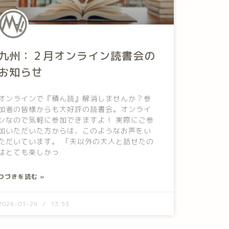
九州：２月オンライン読書会の
お知らせ
オンラインで『積ん読』解消しませんか？参
加者の皆様からも大好評の読書会。オンライ
ンなので気軽に参加できますよ！ 実際にご参
加いただいた方からは、このようなお声をい
ただいています。 「夫以外の大人と話せたの
はとても楽しかっ
つづきを読む »
2026-01-29
13:53