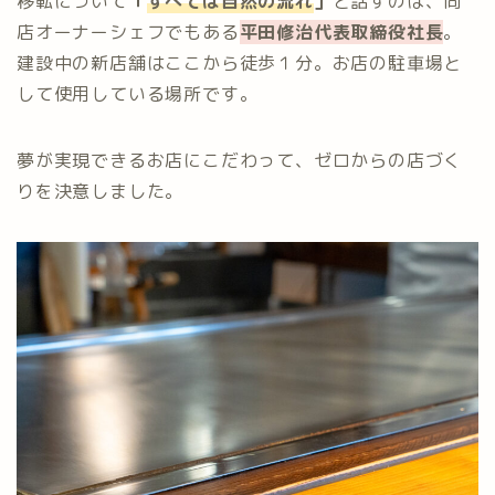
移転について
「
すべては自然の流れ
」
と話すのは、同
店オーナーシェフでもある
平田修治代表取締役社長
。
建設中の新店舗はここから徒歩１分。お店の駐車場と
して使用している場所です。
夢が実現できるお店にこだわって、ゼロからの店づく
りを決意しました。