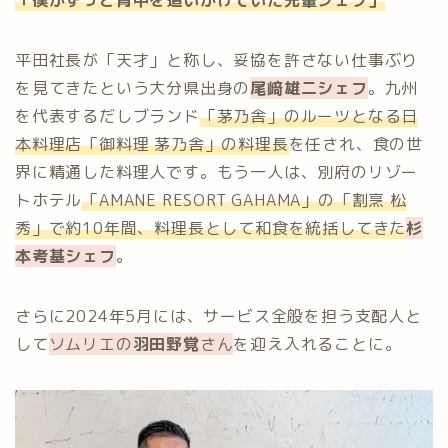
「僕がずっと背中を追いかけていた先輩シェフ」
平田社長が「天才」と称し、妥協を許さない仕事ぶり
を見てきたという大分県出身の
尾﨑雄二シェフ
。九州
を代表するだしブランド
「茅乃舎」のルーツとなる日
本料理店「御料理 茅乃舎」の料理長
を任され、食の世
界に精通した料理人です。もう一人は、別府のリゾー
トホテル
「AMANE RESORT GAHAMA」の「割烹 松
秀」で約10年間、料理長として和食を統括してきた
杉
本考基シェフ
。
さらに2024年5月には、サービス全般を担う支配人と
して
ソムリエの
羽田野覚
さん
を迎え入れることに。