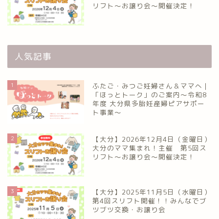
リフト〜お譲り会〜開催決定！
人気記事
1
ふたご・みつご妊婦さん＆ママへ｜
「ほっとトーク」のご案内～令和8
年度 大分県多胎妊産婦ピアサポー
ト事業～
2
【大分】2026年12月4日（金曜日）
大分のママ集まれ！主催 第5回ス
リフト〜お譲り会〜開催決定！
3
【大分】2025年11月5日（水曜日）
第4回スリフト開催！！みんなでブ
ツブツ交換・お譲り会