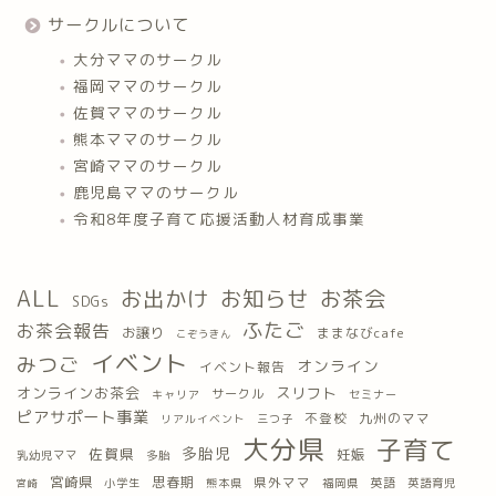
サークルについて
大分ママのサークル
福岡ママのサークル
佐賀ママのサークル
熊本ママのサークル
宮崎ママのサークル
鹿児島ママのサークル
令和8年度子育て応援活動人材育成事業
ALL
お出かけ
お知らせ
お茶会
SDGs
ふたご
お茶会報告
お譲り
ままなびcafe
こぞうきん
イベント
みつご
オンライン
イベント報告
オンラインお茶会
スリフト
サークル
キャリア
セミナー
ピアサポート事業
九州のママ
不登校
三つ子
リアルイベント
大分県
子育て
多胎児
佐賀県
妊娠
乳幼児ママ
多胎
宮崎県
思春期
県外ママ
英語
小学生
熊本県
福岡県
英語育児
宮崎