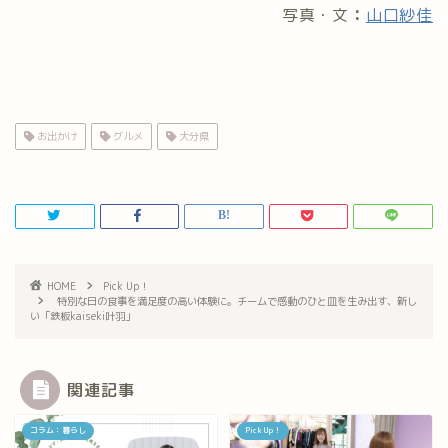
写真・文
：
山口紗佳
お出かけ
グルメ
大分県
HOME
Pick Up！
特別な日の食事を満足度の高い体験に。チームで感動のひと皿を生み出す、新し
い「鉄板kaiseki叶羽」
関連記事
コラム：暮らし
Pick Up！