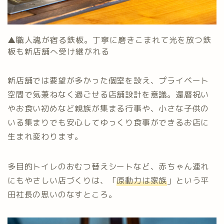
▲職人魂が宿る鉄板。丁寧に磨きこまれて光を放つ鉄
板も新店舗へ受け継がれる
新店舗では要望が多かった個室を設え、プライベート
空間で気兼ねなく過ごせる店舗設計を意識。還暦祝い
やお食い初めなど親族が集まる行事や、小さな子供の
いる集まりでも安心してゆっくり食事ができるお店に
生まれ変わります。
多目的トイレのおむつ替えシートなど、赤ちゃん連れ
にもやさしい店づくりは、「
原動力は家族
」という平
田社長の思いのなすところ。