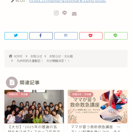
https://mama-atsumare.com/oita/
BLOG：
HOME
お知らせ
お知らせ：大分県
九州対抗大運動会！ 大分開催決定！！
関連記事
お知らせ：大分県
お知らせ：大分県
【大分】“2025年の感謝の気
ママが習う救命救急講座 〜
持ちを込めて“ スタッフ忘年会
正しい知識を身につけ、子ど