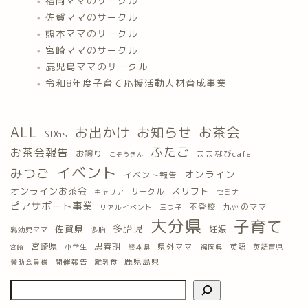
福岡ママのサークル
佐賀ママのサークル
熊本ママのサークル
宮崎ママのサークル
鹿児島ママのサークル
令和8年度子育て応援活動人材育成事業
ALL
お出かけ
お知らせ
お茶会
SDGs
ふたご
お茶会報告
お譲り
ままなびcafe
こぞうきん
イベント
みつご
オンライン
イベント報告
オンラインお茶会
スリフト
サークル
キャリア
セミナー
ピアサポート事業
九州のママ
不登校
三つ子
リアルイベント
大分県
子育て
多胎児
佐賀県
妊娠
乳幼児ママ
多胎
宮崎県
思春期
県外ママ
英語
小学生
熊本県
福岡県
英語育児
宮崎
鹿児島県
開催報告
離乳食
賛助会員様