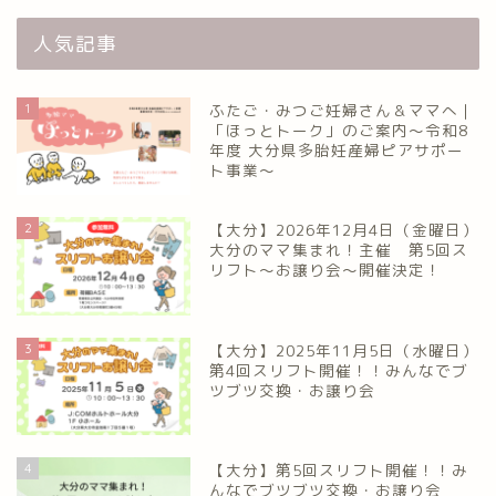
人気記事
1
ふたご・みつご妊婦さん＆ママへ｜
「ほっとトーク」のご案内～令和8
年度 大分県多胎妊産婦ピアサポー
ト事業～
2
【大分】2026年12月4日（金曜日）
大分のママ集まれ！主催 第5回ス
リフト〜お譲り会〜開催決定！
3
【大分】2025年11月5日（水曜日）
第4回スリフト開催！！みんなでブ
ツブツ交換・お譲り会
4
【大分】第5回スリフト開催！！み
んなでブツブツ交換・お譲り会