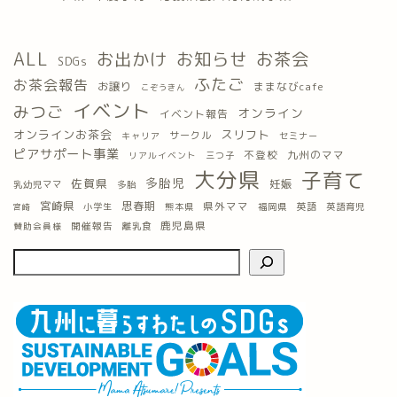
ALL
お出かけ
お知らせ
お茶会
SDGs
ふたご
お茶会報告
お譲り
ままなびcafe
こぞうきん
イベント
みつご
オンライン
イベント報告
オンラインお茶会
スリフト
サークル
キャリア
セミナー
ピアサポート事業
九州のママ
不登校
三つ子
リアルイベント
大分県
子育て
多胎児
佐賀県
妊娠
乳幼児ママ
多胎
宮崎県
思春期
県外ママ
英語
小学生
熊本県
福岡県
英語育児
宮崎
鹿児島県
開催報告
離乳食
賛助会員様