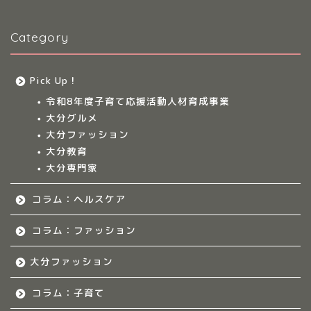
Category
大分のママ集まれ！につ
いて
Pick Up！
大分ママのサークル
令和8年度子育て応援活動人材育成事業
大分グルメ
大分多胎児ママサ
大分ファッション
ークル情報
大分教育
大分専門家
福岡のママ集まれ！
コラム：ヘルスケア
福岡のママ集まれ！につ
いて
コラム：ファッション
大分ファッション
福岡ママのサークル
コラム：子育て
佐賀のママ集まれ！