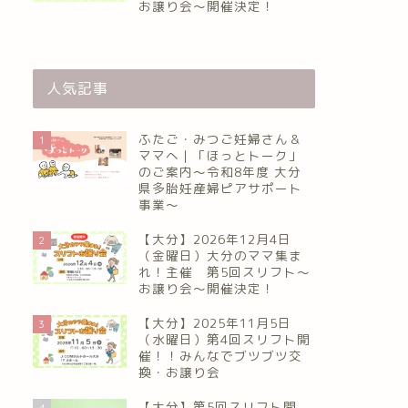
お譲り会〜開催決定！
人気記事
ふたご・みつご妊婦さん＆
1
ママへ｜「ほっとトーク」
のご案内～令和8年度 大分
県多胎妊産婦ピアサポート
事業～
【大分】2026年12月4日
2
（金曜日）大分のママ集ま
れ！主催 第5回スリフト〜
お譲り会〜開催決定！
【大分】2025年11月5日
3
（水曜日）第4回スリフト開
催！！みんなでブツブツ交
換・お譲り会
【大分】第5回スリフト開
4