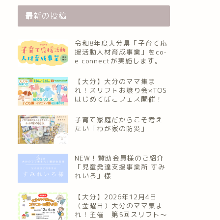
最新の投稿
令和8年度大分県「子育て応
援活動人材育成事業」をco-
e connectが実施します。
【大分】大分のママ集ま
れ！スリフトお譲り会×TOS
はじめてばこフェス開催！
子育て家庭だからこそ考え
たい「わが家の防災」
NEW！賛助会員様のご紹介
「児童発達支援事業所 すみ
れいろ」様
【大分】2026年12月4日
（金曜日）大分のママ集ま
れ！主催 第5回スリフト〜