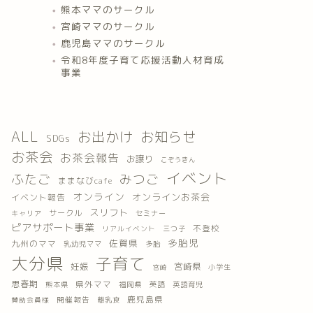
熊本ママのサークル
宮崎ママのサークル
鹿児島ママのサークル
令和8年度子育て応援活動人材育成
事業
ALL
お出かけ
お知らせ
SDGs
お茶会
お茶会報告
お譲り
こぞうきん
イベント
ふたご
みつご
ままなびcafe
オンライン
オンラインお茶会
イベント報告
スリフト
サークル
キャリア
セミナー
ピアサポート事業
不登校
三つ子
リアルイベント
多胎児
佐賀県
九州のママ
乳幼児ママ
多胎
大分県
子育て
妊娠
宮崎県
小学生
宮崎
思春期
県外ママ
英語
熊本県
福岡県
英語育児
鹿児島県
開催報告
離乳食
賛助会員様