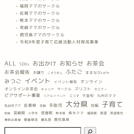
福岡ママのサークル
佐賀ママのサークル
熊本ママのサークル
宮崎ママのサークル
鹿児島ママのサークル
令和8年度子育て応援活動人材育成事業
ALL
お出かけ
お知らせ
お茶会
SDGs
ふたご
お茶会報告
お譲り
ままなびcafe
こぞうきん
イベント
みつご
オンライン
イベント報告
オンラインお茶会
スリフト
サークル
キャリア
セミナー
ピアサポート事業
九州のママ
不登校
三つ子
リアルイベント
大分県
子育て
多胎児
佐賀県
妊娠
乳幼児ママ
多胎
宮崎県
思春期
県外ママ
英語
小学生
熊本県
福岡県
英語育児
宮崎
鹿児島県
開催報告
離乳食
賛助会員様