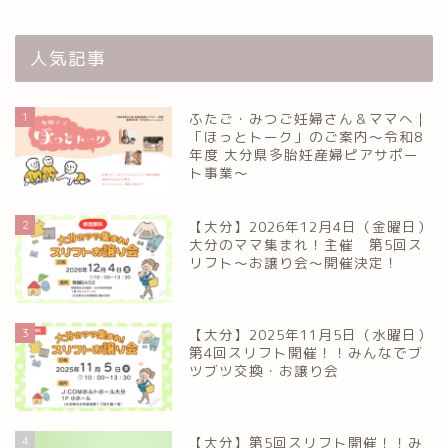
人気記事
1
ふたご・みつご妊婦さん＆ママへ｜
「ほっとトーク」のご案内～令和8
年度 大分県多胎妊産婦ピアサポー
ト事業～
2
【大分】2026年12月4日（金曜日）
大分のママ集まれ！主催 第5回ス
リフト〜お譲り会〜開催決定！
3
【大分】2025年11月5日（水曜日）
第4回スリフト開催！！みんなでブ
ツブツ交換・お譲り会
4
【大分】第5回スリフト開催！！み