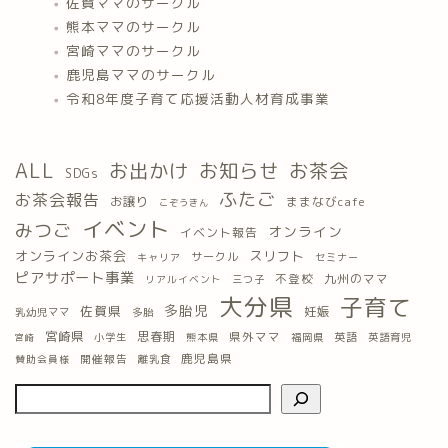
佐賀ママのサークル
熊本ママのサークル
宮崎ママのサークル
鹿児島ママのサークル
令和8年度子育て応援活動人材育成事業
ALL
お出かけ
お知らせ
お茶会
SDGs
ふたご
お茶会報告
お譲り
ままなびcafe
こぞうきん
イベント
みつご
オンライン
イベント報告
オンラインお茶会
スリフト
サークル
キャリア
セミナー
ピアサポート事業
九州のママ
不登校
三つ子
リアルイベント
大分県
子育て
多胎児
佐賀県
妊娠
乳幼児ママ
多胎
宮崎県
思春期
県外ママ
英語
小学生
熊本県
福岡県
英語育児
宮崎
鹿児島県
開催報告
離乳食
賛助会員様