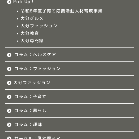
Pick Up！
令和8年度子育て応援活動人材育成事業
大分多胎児ママサ
大分グルメ
ークル情報
大分ファッション
大分教育
福岡のママ集まれ！
大分専門家
コラム：ヘルスケア
福岡のママ集まれ！につ
いて
コラム：ファッション
福岡ママのサークル
大分ファッション
佐賀のママ集まれ！
コラム：子育て
コラム：暮らし
佐賀のママ集まれ！につ
いて
コラム：趣味
佐賀ママのサークル
サークル：乳幼児ママ