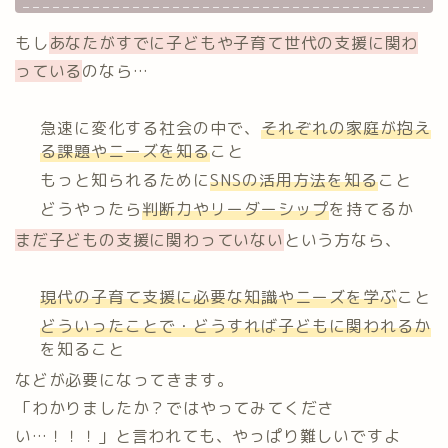
もし
あなたがすでに子どもや子育て世代の支援に関わ
っている
のなら…
急速に変化する社会の中で、
それぞれの家庭が抱え
る課題やニーズを知る
こと
もっと知られるために
SNSの活用方法を知る
こと
どうやったら
判断力やリーダーシップ
を持てるか
まだ子どもの支援に関わっていない
という方なら、
現代の子育て支援に必要な
知識やニーズを学ぶ
こと
どういったことで
・
どうすれば
子どもに関われるか
を知ること
などが必要になってきます。
「わかりましたか？ではやってみてくださ
い…！！！」と言われても、やっぱり難しいですよ