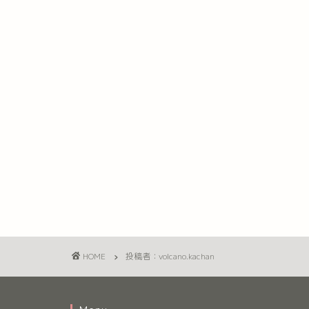
HOME
投稿者：volcano.kachan