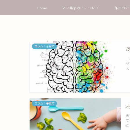
Home
ママ集まれ！について
九州のマ
コラム：子育て
脳
０
え
コラム：子育て
歯
て
こ