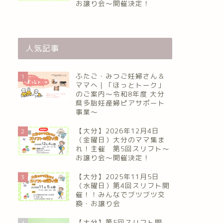
お譲り会〜開催決定！
人気記事
ふたご・みつご妊婦さん＆
1
ママへ｜「ほっとトーク」
のご案内～令和8年度 大分
県多胎妊産婦ピアサポート
事業～
【大分】2026年12月4日
2
（金曜日）大分のママ集ま
れ！主催 第5回スリフト〜
お譲り会〜開催決定！
【大分】2025年11月5日
3
（水曜日）第4回スリフト開
催！！みんなでブツブツ交
換・お譲り会
【大分】第5回スリフト開
4