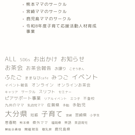
熊本ママのサークル
宮崎ママのサークル
鹿児島ママのサークル
令和8年度子育て応援活動人材育成
事業
ALL
お出かけ
お知らせ
SDGs
お茶会
お茶会報告
お譲り
こぞうきん
イベント
ふたご
みつご
ままなびcafe
オンライン
オンラインお茶会
イベント報告
スリフト
サークル
キャリア
セミナー
ピアサポート事業
不登校
三つ子
リアルイベント
多胎児
佐賀県
九州のママ
乳幼児ママ
多胎
大分県
子育て
妊娠
宮崎県
小学生
宮崎
思春期
県外ママ
英語
熊本県
福岡県
英語育児
鹿児島県
開催報告
離乳食
賛助会員様