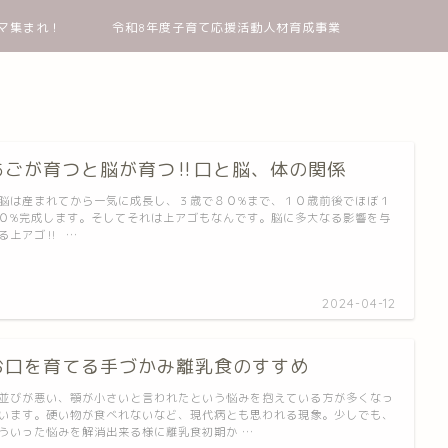
マ集まれ！
令和8年度子育て応援活動人材育成事業
あごが育つと脳が育つ‼︎口と脳、体の関係
は産まれてから一気に成長し、３歳で８０%まで、１０歳前後でほぼ１
０%完成します。そしてそれは上アゴもなんです。脳に多大なる影響を与
る上アゴ‼︎ …
2024-04-12
お口を育てる手づかみ離乳食のすすめ
並びが悪い、顎が小さいと言われたという悩みを抱えている方が多くなっ
います。硬い物が食べれないなど、現代病とも思われる現象。少しでも、
ういった悩みを解消出来る様に離乳食初期か …