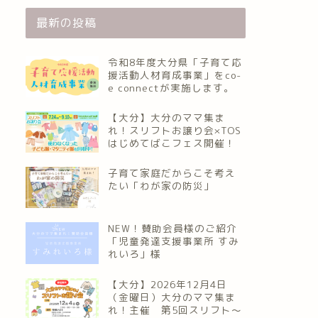
最新の投稿
令和8年度大分県「子育て応
援活動人材育成事業」をco-
e connectが実施します。
【大分】大分のママ集ま
れ！スリフトお譲り会×TOS
はじめてばこフェス開催！
子育て家庭だからこそ考え
たい「わが家の防災」
NEW！賛助会員様のご紹介
「児童発達支援事業所 すみ
れいろ」様
【大分】2026年12月4日
（金曜日）大分のママ集ま
れ！主催 第5回スリフト〜