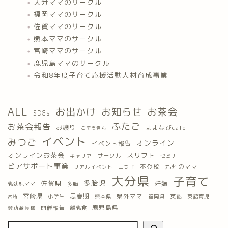
大分ママのサークル
福岡ママのサークル
佐賀ママのサークル
熊本ママのサークル
宮崎ママのサークル
鹿児島ママのサークル
令和8年度子育て応援活動人材育成事業
ALL
お出かけ
お知らせ
お茶会
SDGs
ふたご
お茶会報告
お譲り
ままなびcafe
こぞうきん
イベント
みつご
オンライン
イベント報告
オンラインお茶会
スリフト
サークル
キャリア
セミナー
ピアサポート事業
九州のママ
不登校
三つ子
リアルイベント
大分県
子育て
多胎児
佐賀県
妊娠
乳幼児ママ
多胎
宮崎県
思春期
県外ママ
英語
小学生
熊本県
福岡県
英語育児
宮崎
鹿児島県
開催報告
離乳食
賛助会員様