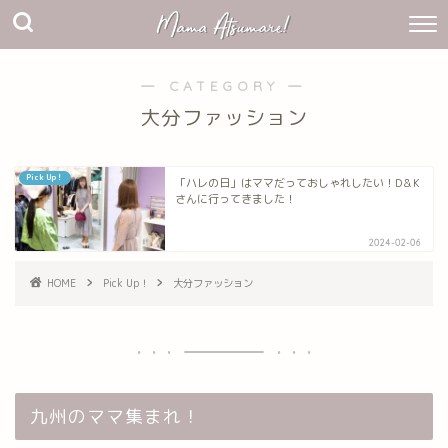
― CATEGORY ―
大分ファッション
Pick Up！
「ハレの日」はママだっておしゃれしたい！D＆K
さんに行ってきました！
2024-02-06
HOME
Pick Up！
大分ファッション
九州のママ集まれ！