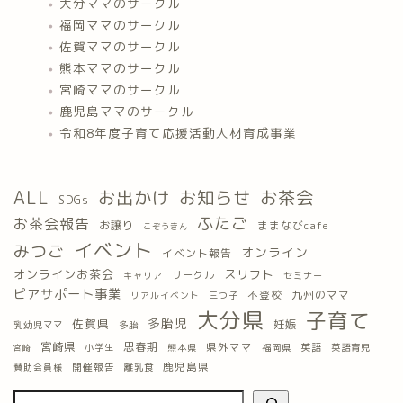
大分ママのサークル
福岡ママのサークル
佐賀ママのサークル
熊本ママのサークル
宮崎ママのサークル
鹿児島ママのサークル
令和8年度子育て応援活動人材育成事業
ALL
お出かけ
お知らせ
お茶会
SDGs
ふたご
お茶会報告
お譲り
ままなびcafe
こぞうきん
イベント
みつご
オンライン
イベント報告
オンラインお茶会
スリフト
サークル
キャリア
セミナー
ピアサポート事業
九州のママ
不登校
三つ子
リアルイベント
大分県
子育て
多胎児
佐賀県
妊娠
乳幼児ママ
多胎
宮崎県
思春期
県外ママ
英語
小学生
熊本県
福岡県
英語育児
宮崎
鹿児島県
開催報告
離乳食
賛助会員様