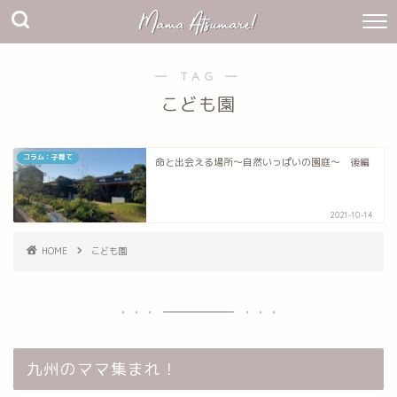
― TAG ―
こども園
コラム：子育て
命と出会える場所～自然いっぱいの園庭～ 後編
2021-10-14
HOME
こども園
九州のママ集まれ！