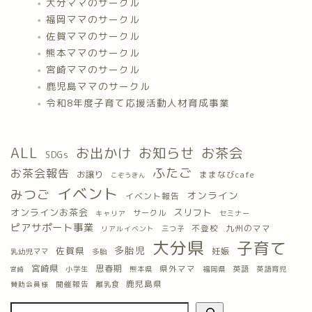
大分ママのサークル
福岡ママのサークル
佐賀ママのサークル
熊本ママのサークル
宮崎ママのサークル
鹿児島ママのサークル
令和8年度子育て応援活動人材育成事業
ALL
お出かけ
お知らせ
お茶会
SDGs
ふたご
お茶会報告
お譲り
ままなびcafe
こぞうきん
イベント
みつご
オンライン
イベント報告
オンラインお茶会
スリフト
サークル
キャリア
セミナー
ピアサポート事業
九州のママ
不登校
三つ子
リアルイベント
大分県
子育て
多胎児
佐賀県
妊娠
乳幼児ママ
多胎
宮崎県
思春期
県外ママ
英語
小学生
熊本県
福岡県
英語育児
宮崎
鹿児島県
開催報告
離乳食
賛助会員様