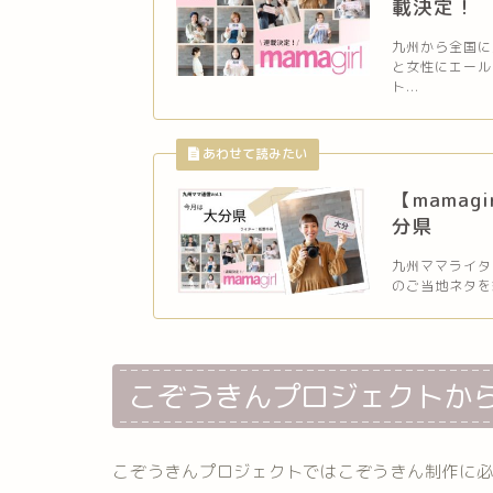
載決定！
九州から全国に
と女性にエール
ト...
【mamag
分県
九州ママライタ
のご当地ネタを紹
こぞうきんプロジェクトか
こぞうきんプロジェクトではこぞうきん制作に