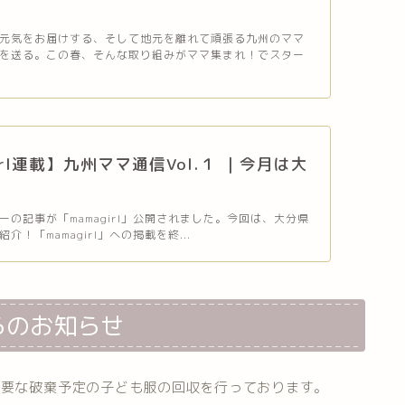
元気をお届けする、そして地元を離れて頑張る九州のママ
を送る。この春、そんな取り組みがママ集まれ！でスター
irl連載】九州ママ通信Vol.１ ｜今月は大
ーの記事が「mamagirl」公開されました。今回は、大分県
介！「mamagirl」への掲載を終...
らのお知らせ
必要な破棄予定の子ども服の回収を行っております。