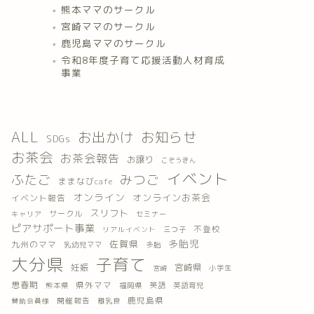
熊本ママのサークル
宮崎ママのサークル
鹿児島ママのサークル
令和8年度子育て応援活動人材育成
事業
ALL
お出かけ
お知らせ
SDGs
お茶会
お茶会報告
お譲り
こぞうきん
イベント
ふたご
みつご
ままなびcafe
オンライン
オンラインお茶会
イベント報告
スリフト
サークル
キャリア
セミナー
ピアサポート事業
不登校
三つ子
リアルイベント
多胎児
佐賀県
九州のママ
乳幼児ママ
多胎
大分県
子育て
妊娠
宮崎県
小学生
宮崎
思春期
県外ママ
英語
熊本県
福岡県
英語育児
鹿児島県
開催報告
離乳食
賛助会員様