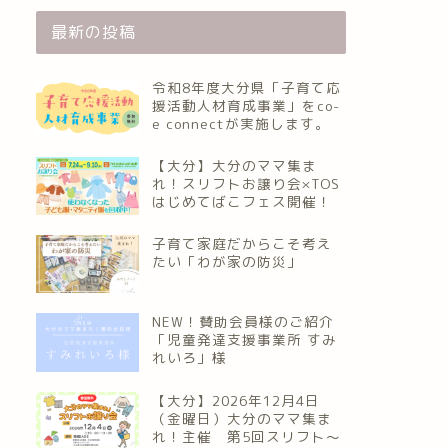
最新の投稿
令和8年度大分県「子育て応
援活動人材育成事業」をco-
e connectが実施します。
【大分】大分のママ集ま
れ！スリフトお譲り会×TOS
はじめてばこフェス開催！
子育て家庭だからこそ考え
たい「わが家の防災」
NEW！賛助会員様のご紹介
「児童発達支援事業所 すみ
れいろ」様
【大分】2026年12月4日
（金曜日）大分のママ集ま
れ！主催 第5回スリフト〜