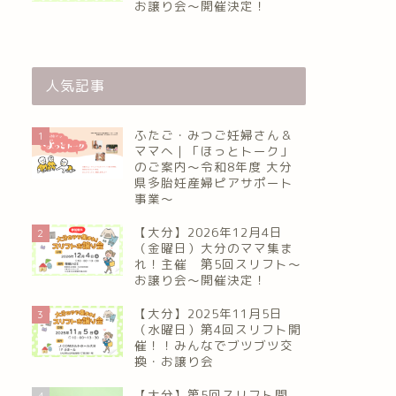
お譲り会〜開催決定！
人気記事
ふたご・みつご妊婦さん＆
1
ママへ｜「ほっとトーク」
のご案内～令和8年度 大分
県多胎妊産婦ピアサポート
事業～
【大分】2026年12月4日
2
（金曜日）大分のママ集ま
れ！主催 第5回スリフト〜
お譲り会〜開催決定！
【大分】2025年11月5日
3
（水曜日）第4回スリフト開
催！！みんなでブツブツ交
換・お譲り会
【大分】第5回スリフト開
4