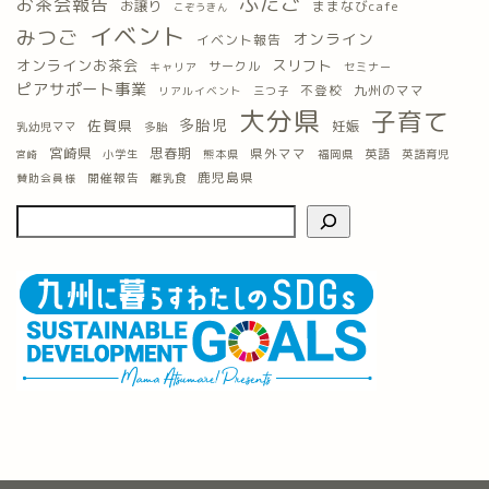
ふたご
お茶会報告
お譲り
ままなびcafe
こぞうきん
イベント
みつご
オンライン
イベント報告
オンラインお茶会
スリフト
サークル
キャリア
セミナー
ピアサポート事業
九州のママ
不登校
三つ子
リアルイベント
大分県
子育て
多胎児
佐賀県
妊娠
乳幼児ママ
多胎
宮崎県
思春期
県外ママ
英語
小学生
熊本県
福岡県
英語育児
宮崎
鹿児島県
開催報告
離乳食
賛助会員様