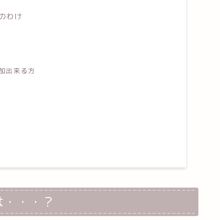
のわけ
加出来る方
は・・・？