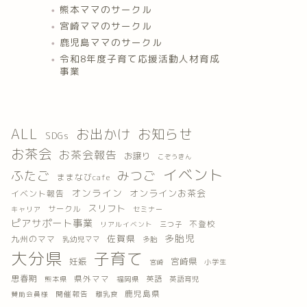
熊本ママのサークル
宮崎ママのサークル
鹿児島ママのサークル
令和8年度子育て応援活動人材育成
事業
ALL
お出かけ
お知らせ
SDGs
お茶会
お茶会報告
お譲り
こぞうきん
イベント
ふたご
みつご
ままなびcafe
オンライン
オンラインお茶会
イベント報告
スリフト
サークル
キャリア
セミナー
ピアサポート事業
不登校
三つ子
リアルイベント
多胎児
佐賀県
九州のママ
乳幼児ママ
多胎
大分県
子育て
妊娠
宮崎県
小学生
宮崎
思春期
県外ママ
英語
熊本県
福岡県
英語育児
鹿児島県
開催報告
離乳食
賛助会員様