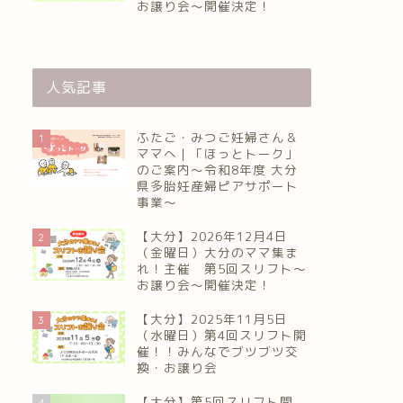
お譲り会〜開催決定！
人気記事
ふたご・みつご妊婦さん＆
1
ママへ｜「ほっとトーク」
のご案内～令和8年度 大分
県多胎妊産婦ピアサポート
事業～
【大分】2026年12月4日
2
（金曜日）大分のママ集ま
れ！主催 第5回スリフト〜
お譲り会〜開催決定！
【大分】2025年11月5日
3
（水曜日）第4回スリフト開
催！！みんなでブツブツ交
換・お譲り会
【大分】第5回スリフト開
4