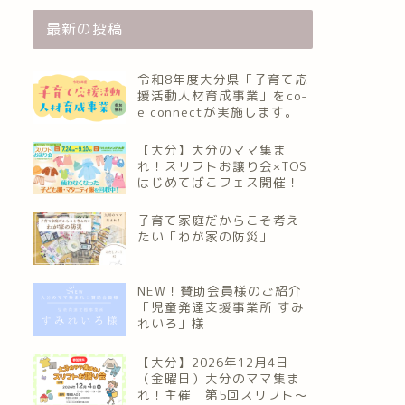
最新の投稿
令和8年度大分県「子育て応
援活動人材育成事業」をco-
e connectが実施します。
【大分】大分のママ集ま
れ！スリフトお譲り会×TOS
はじめてばこフェス開催！
子育て家庭だからこそ考え
たい「わが家の防災」
NEW！賛助会員様のご紹介
「児童発達支援事業所 すみ
れいろ」様
【大分】2026年12月4日
（金曜日）大分のママ集ま
れ！主催 第5回スリフト〜