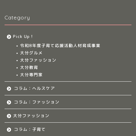
大分のママ集まれ！
Category
大分のママ集まれ！につ
いて
Pick Up！
大分ママのサークル
令和8年度子育て応援活動人材育成事業
大分グルメ
大分多胎児ママサ
大分ファッション
ークル情報
大分教育
大分専門家
福岡のママ集まれ！
コラム：ヘルスケア
福岡のママ集まれ！につ
いて
コラム：ファッション
大分ファッション
福岡ママのサークル
コラム：子育て
佐賀のママ集まれ！