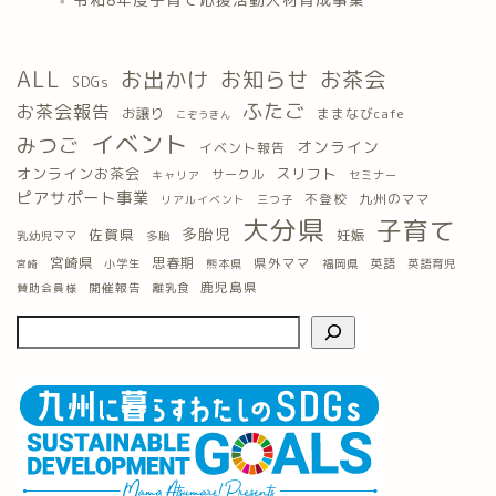
ALL
お出かけ
お知らせ
お茶会
SDGs
ふたご
お茶会報告
お譲り
ままなびcafe
こぞうきん
イベント
みつご
オンライン
イベント報告
オンラインお茶会
スリフト
サークル
キャリア
セミナー
ピアサポート事業
九州のママ
不登校
三つ子
リアルイベント
大分県
子育て
多胎児
佐賀県
妊娠
乳幼児ママ
多胎
宮崎県
思春期
県外ママ
英語
小学生
熊本県
福岡県
英語育児
宮崎
鹿児島県
開催報告
離乳食
賛助会員様