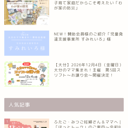
子育て家庭だからこそ考えたい「わ
が家の防災」
NEW！賛助会員様のご紹介「児童発
達支援事業所 すみれいろ」様
【大分】2026年12月4日（金曜日）
大分のママ集まれ！主催 第5回ス
リフト〜お譲り会〜開催決定！
人気記事
1
ふたご・みつご妊婦さん＆ママへ｜
「ほっとトーク」のご案内～令和8