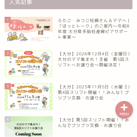
人気記事
熊本のママ集まれ！
1
ふたご・みつご妊婦さん＆ママへ｜
「ほっとトーク」のご案内～令和8
熊本のママ集まれ！につ
年度 大分県多胎妊産婦ピアサポー
いて
ト事業～
熊本ママのサークル
2
【大分】2026年12月4日（金曜日）
大分のママ集まれ！主催 第5回ス
リフト〜お譲り会〜開催決定！
令和8年度子育て応援活動人
材育成事業
3
【大分】2025年11月5日（水曜日）
第4回スリフト開催！！みんなでブ
ツブツ交換・お譲り会
MENU
4
【大分】第5回スリフト開催！！み
んなでブツブツ交換・お譲り会