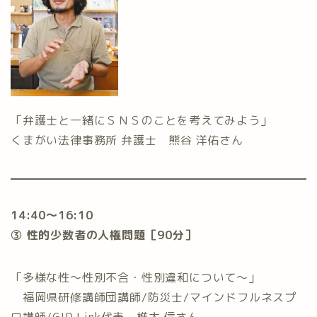
「弁護士と一緒にＳＮＳのことを考えてみよう」
くまがい法律事務所 弁護士 熊谷 洋佑さん
14:40〜16:10
③ 性的少数者の人権問題［90分］
「多様な性〜性別不合・性別違和について〜」
福岡県研修講師団講師/防災士/マインドフルネスプ