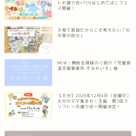
トお譲り会×TOSはじめてばこフェ
ス開催！
大分多胎児ママサ
ークル情報
子育て家庭だからこそ考えたい「わ
が家の防災」
福岡のママ集まれ！
福岡のママ集まれ！につ
いて
NEW！賛助会員様のご紹介「児童発
達支援事業所 すみれいろ」様
福岡ママのサークル
佐賀のママ集まれ！
【大分】2026年12月4日（金曜日）
大分のママ集まれ！主催 第5回ス
リフト〜お譲り会〜開催決定！
佐賀のママ集まれ！につ
いて
佐賀ママのサークル