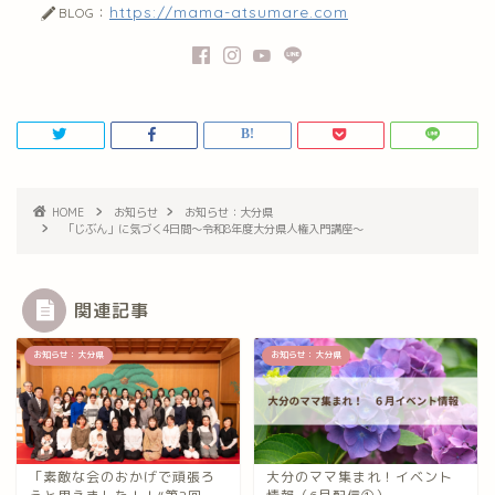
https://mama-atsumare.com
BLOG：
HOME
お知らせ
お知らせ：大分県
「じぶん」に気づく4日間～令和8年度大分県人権入門講座～
関連記事
お知らせ：大分県
お知らせ：大分県
「素敵な会のおかげで頑張ろ
大分のママ集まれ！イベント