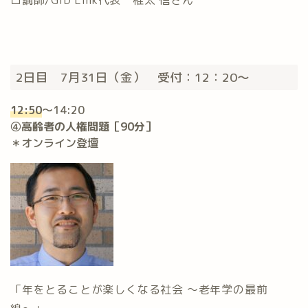
ロ講師/GID Link代表 椎太 信さん
2日目 7月31日（金） 受付：12：20〜
12:50
〜14:20
④高齢者の人権問題［90分］
＊オンライン登壇
「年をとることが楽しくなる社会 〜老年学の最前