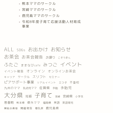
熊本ママのサークル
宮崎ママのサークル
鹿児島ママのサークル
令和8年度子育て応援活動人材育成
事業
ALL
お出かけ
お知らせ
SDGs
お茶会
お茶会報告
お譲り
こぞうきん
イベント
ふたご
みつご
ままなびcafe
オンライン
オンラインお茶会
イベント報告
スリフト
サークル
キャリア
セミナー
ピアサポート事業
不登校
三つ子
リアルイベント
多胎児
佐賀県
九州のママ
乳幼児ママ
多胎
大分県
子育て
妊娠
宮崎県
小学生
宮崎
思春期
県外ママ
英語
熊本県
福岡県
英語育児
鹿児島県
開催報告
離乳食
賛助会員様