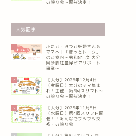
お譲り会〜開催決定！
人気記事
ふたご・みつご妊婦さん＆
1
ママへ｜「ほっとトーク」
のご案内～令和8年度 大分
県多胎妊産婦ピアサポート
事業～
【大分】2026年12月4日
2
（金曜日）大分のママ集ま
れ！主催 第5回スリフト〜
お譲り会〜開催決定！
【大分】2025年11月5日
3
（水曜日）第4回スリフト開
催！！みんなでブツブツ交
換・お譲り会
【大分】第5回スリフト開
4