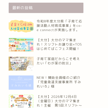
最新の投稿
令和8年度大分県「子育て応
援活動人材育成事業」をco-
e connectが実施します。
【大分】大分のママ集ま
れ！スリフトお譲り会×TOS
はじめてばこフェス開催！
子育て家庭だからこそ考え
たい「わが家の防災」
NEW！賛助会員様のご紹介
「児童発達支援事業所 すみ
れいろ」様
【大分】2026年12月4日
（金曜日）大分のママ集ま
れ！主催 第5回スリフト〜