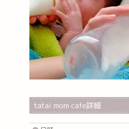
tatai mom cafe詳細