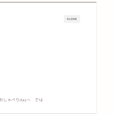
CLOSE
おしゃべりday～ では