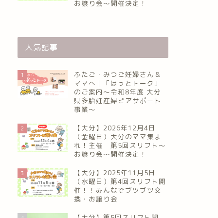
お譲り会〜開催決定！
人気記事
ふたご・みつご妊婦さん＆
1
ママへ｜「ほっとトーク」
のご案内～令和8年度 大分
県多胎妊産婦ピアサポート
事業～
【大分】2026年12月4日
2
（金曜日）大分のママ集ま
れ！主催 第5回スリフト〜
お譲り会〜開催決定！
【大分】2025年11月5日
3
（水曜日）第4回スリフト開
催！！みんなでブツブツ交
換・お譲り会
【大分】第5回スリフト開
4