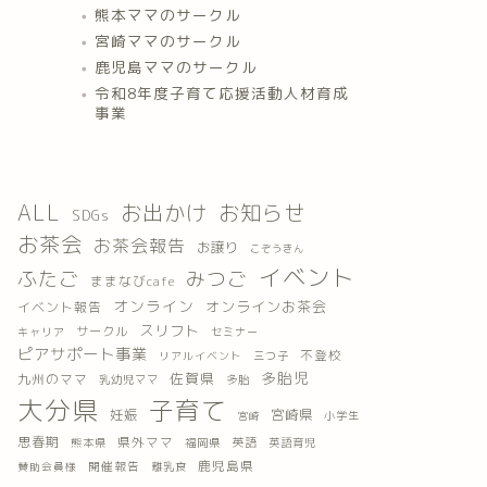
熊本ママのサークル
宮崎ママのサークル
鹿児島ママのサークル
令和8年度子育て応援活動人材育成
事業
ALL
お出かけ
お知らせ
SDGs
お茶会
お茶会報告
お譲り
こぞうきん
イベント
ふたご
みつご
ままなびcafe
オンライン
オンラインお茶会
イベント報告
スリフト
サークル
キャリア
セミナー
ピアサポート事業
不登校
三つ子
リアルイベント
多胎児
佐賀県
九州のママ
乳幼児ママ
多胎
大分県
子育て
妊娠
宮崎県
小学生
宮崎
思春期
県外ママ
英語
熊本県
福岡県
英語育児
鹿児島県
開催報告
離乳食
賛助会員様