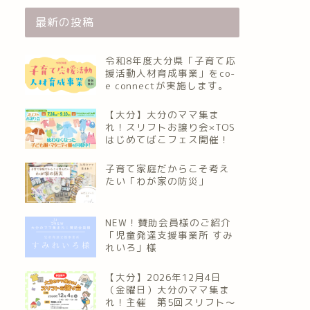
最新の投稿
令和8年度大分県「子育て応
援活動人材育成事業」をco-
e connectが実施します。
【大分】大分のママ集ま
れ！スリフトお譲り会×TOS
はじめてばこフェス開催！
子育て家庭だからこそ考え
たい「わが家の防災」
NEW！賛助会員様のご紹介
「児童発達支援事業所 すみ
れいろ」様
【大分】2026年12月4日
（金曜日）大分のママ集ま
れ！主催 第5回スリフト〜