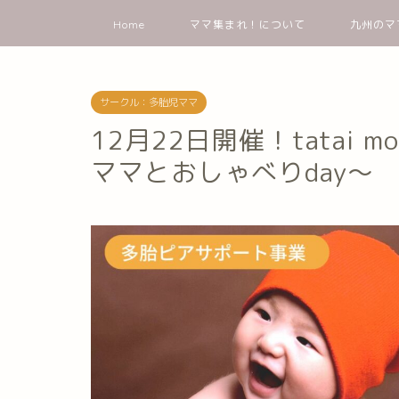
Home
ママ集まれ！について
九州のマ
サークル：多胎児ママ
12月22日開催！tatai 
ママとおしゃべりday～