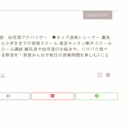
ABOUT ME
食・幼児食アドバイザー ●キッズ食育トレーナー 離乳
から小学生までの食育スクール 青空キッチン敷戸スクール
スクール講師 離乳食や幼児食のお悩みや、パクパク食べ
きる教室を！家族みんなが毎日の食事時間を楽しむ♪こと
812