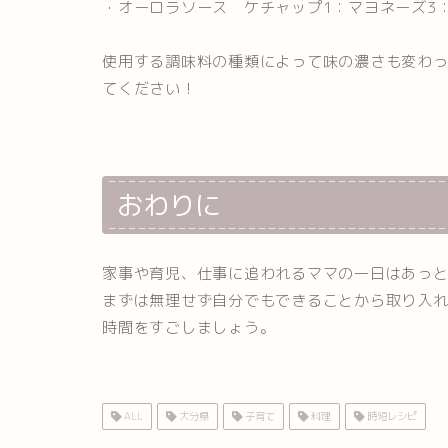
・オーロラソース ケチャップ1：マヨネーズ3
使用する調味料の種類によって味の濃さも変わ
てください！
おわりに
家事や育児、仕事に追われるママの一日はあっ
まずは無理せず自分でもできることから取り入
時間をすごしましょう。
ALL
大分県
子育て
料理
時短レシピ