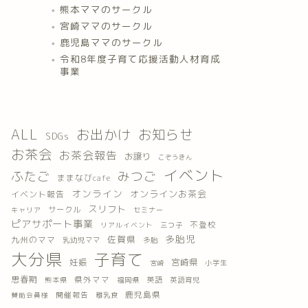
熊本ママのサークル
宮崎ママのサークル
鹿児島ママのサークル
令和8年度子育て応援活動人材育成
事業
ALL
お出かけ
お知らせ
SDGs
お茶会
お茶会報告
お譲り
こぞうきん
イベント
ふたご
みつご
ままなびcafe
オンライン
オンラインお茶会
イベント報告
スリフト
サークル
キャリア
セミナー
ピアサポート事業
不登校
三つ子
リアルイベント
多胎児
佐賀県
九州のママ
乳幼児ママ
多胎
大分県
子育て
妊娠
宮崎県
小学生
宮崎
思春期
県外ママ
英語
熊本県
福岡県
英語育児
鹿児島県
開催報告
離乳食
賛助会員様