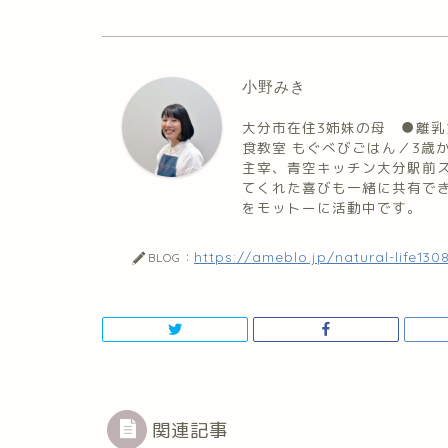
小野みき
大分市在住3姉妹の母 ●離乳
食教室 もぐべびごはん／3歳
主宰、青空キッチン大分駅前
てくれた喜びも一緒に共有で
をモットーに活動中です。
https://ameblo.jp/natural-life130
BLOG：
関連記事