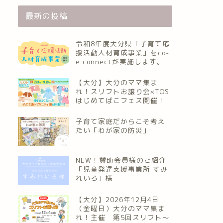
最新の投稿
令和8年度大分県「子育て応
援活動人材育成事業」をco-
e connectが実施します。
【大分】大分のママ集ま
れ！スリフトお譲り会×TOS
はじめてばこフェス開催！
子育て家庭だからこそ考え
たい「わが家の防災」
NEW！賛助会員様のご紹介
「児童発達支援事業所 すみ
れいろ」様
【大分】2026年12月4日
（金曜日）大分のママ集ま
れ！主催 第5回スリフト〜