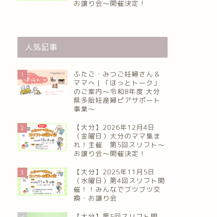
お譲り会〜開催決定！
人気記事
ふたご・みつご妊婦さん＆
1
ママへ｜「ほっとトーク」
のご案内～令和8年度 大分
県多胎妊産婦ピアサポート
事業～
【大分】2026年12月4日
2
（金曜日）大分のママ集ま
れ！主催 第5回スリフト〜
お譲り会〜開催決定！
【大分】2025年11月5日
3
（水曜日）第4回スリフト開
催！！みんなでブツブツ交
換・お譲り会
【大分】第5回スリフト開
4