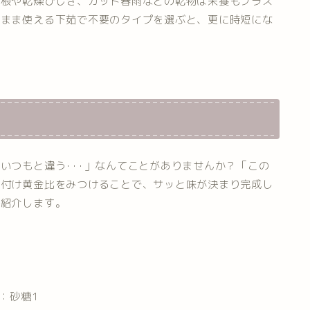
大根や乾燥ひじき、カット春雨などの乾物は栄養もプラス
のまま使える下茹で不要のタイプを選ぶと、更に時短にな
いつもと違う･･･」なんてことがありませんか？「この
味付け黄金比をみつけることで、サッと味が決まり完成し
ご紹介します。
：砂糖1