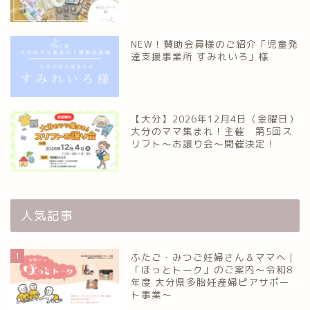
NEW！賛助会員様のご紹介「児童発
達支援事業所 すみれいろ」様
【大分】2026年12月4日（金曜日）
大分のママ集まれ！主催 第5回ス
リフト〜お譲り会〜開催決定！
人気記事
1
ふたご・みつご妊婦さん＆ママへ｜
「ほっとトーク」のご案内～令和8
年度 大分県多胎妊産婦ピアサポー
ト事業～