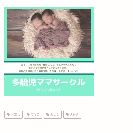
お茶会
ふたご
みつご
大分県