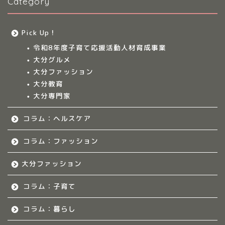
Category
大分のママ集まれ！につ
いて
Pick Up！
大分ママのサークル
令和8年度子育て応援活動人材育成事業
大分グルメ
大分多胎児ママサ
大分ファッション
ークル情報
大分教育
大分専門家
福岡のママ集まれ！
コラム：ヘルスケア
福岡のママ集まれ！につ
いて
コラム：ファッション
大分ファッション
福岡ママのサークル
コラム：子育て
佐賀のママ集まれ！
コラム：暮らし
佐賀のママ集まれ！につ