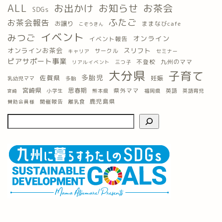
ALL
お出かけ
お知らせ
お茶会
SDGs
ふたご
お茶会報告
お譲り
ままなびcafe
こぞうきん
イベント
みつご
オンライン
イベント報告
オンラインお茶会
スリフト
サークル
キャリア
セミナー
ピアサポート事業
九州のママ
不登校
三つ子
リアルイベント
大分県
子育て
多胎児
佐賀県
妊娠
乳幼児ママ
多胎
宮崎県
思春期
県外ママ
英語
小学生
熊本県
福岡県
英語育児
宮崎
鹿児島県
開催報告
離乳食
賛助会員様