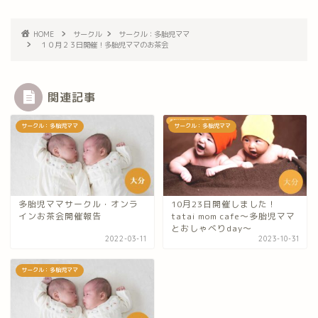
HOME
サークル
サークル：多胎児ママ
１０月２３日開催！多胎児ママのお茶会
関連記事
サークル：多胎児ママ
サークル：多胎児ママ
多胎児ママサークル・オンラ
10月23日開催しました！
インお茶会開催報告
tatai mom cafe～多胎児ママ
とおしゃべりday～
2022-03-11
2023-10-31
サークル：多胎児ママ