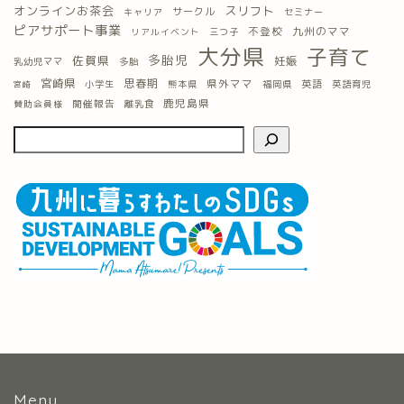
オンラインお茶会
スリフト
サークル
キャリア
セミナー
ピアサポート事業
九州のママ
不登校
三つ子
リアルイベント
大分県
子育て
多胎児
佐賀県
妊娠
乳幼児ママ
多胎
宮崎県
思春期
県外ママ
英語
小学生
熊本県
福岡県
英語育児
宮崎
鹿児島県
開催報告
離乳食
賛助会員様
Menu