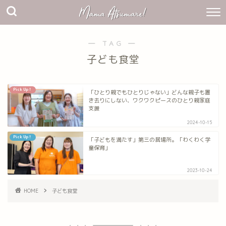
― TAG ―
子ども食堂
Pick Up！
「ひとり親でもひとりじゃない」どんな親子も置
き去りにしない、ワクワクピースのひとり親家庭
支援
2024-10-15
Pick Up！
「子どもを満たす」第三の居場所。「わくわく学
童保育」
2023-10-24
HOME
子ども食堂