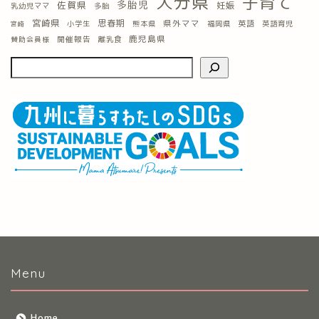
大分県
子育て
多胎児
佐賀県
妊娠
乳幼児ママ
多胎
宮崎県
思春期
県外ママ
英語
小学生
熊本県
福岡県
英語育児
宮崎
鹿児島県
開催報告
離乳食
賛助会員様
Menu
Home