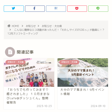
HOME
お知らせ
お知らせ：大分県
こんなに簡単なエコ活動があったんだ！「わたしサイズのSDGｓ」が動画に！？
12月スリフトミーティング
関連記事
お知らせ：大分県
お知らせ：大分県
「おうちでも作ってみます♡
大分のママ集まれ！9月イベン
癒されました」 １０月ままな
ト情報
びcafe@ダッシュくん。塾開
催報告
2023-10-23
2024-09-10