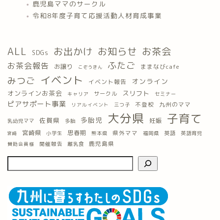
鹿児島ママのサークル
令和8年度子育て応援活動人材育成事業
ALL
お出かけ
お知らせ
お茶会
SDGs
ふたご
お茶会報告
お譲り
ままなびcafe
こぞうきん
イベント
みつご
オンライン
イベント報告
オンラインお茶会
スリフト
サークル
キャリア
セミナー
ピアサポート事業
九州のママ
不登校
三つ子
リアルイベント
大分県
子育て
多胎児
佐賀県
妊娠
乳幼児ママ
多胎
宮崎県
思春期
県外ママ
英語
小学生
熊本県
福岡県
英語育児
宮崎
鹿児島県
開催報告
離乳食
賛助会員様