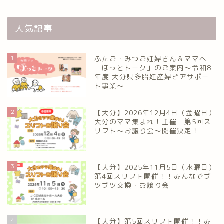
人気記事
1
ふたご・みつご妊婦さん＆ママへ｜
「ほっとトーク」のご案内～令和8
年度 大分県多胎妊産婦ピアサポー
ト事業～
2
【大分】2026年12月4日（金曜日）
大分のママ集まれ！主催 第5回ス
リフト〜お譲り会〜開催決定！
3
【大分】2025年11月5日（水曜日）
第4回スリフト開催！！みんなでブ
ツブツ交換・お譲り会
4
【大分】第5回スリフト開催！！み