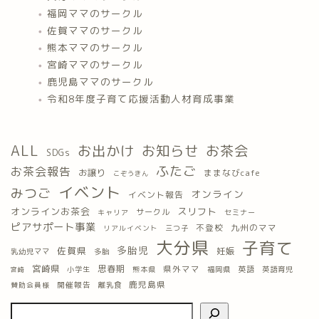
福岡ママのサークル
佐賀ママのサークル
熊本ママのサークル
宮崎ママのサークル
鹿児島ママのサークル
令和8年度子育て応援活動人材育成事業
ALL
お出かけ
お知らせ
お茶会
SDGs
ふたご
お茶会報告
お譲り
ままなびcafe
こぞうきん
イベント
みつご
オンライン
イベント報告
オンラインお茶会
スリフト
サークル
キャリア
セミナー
ピアサポート事業
九州のママ
不登校
三つ子
リアルイベント
大分県
子育て
多胎児
佐賀県
妊娠
乳幼児ママ
多胎
宮崎県
思春期
県外ママ
英語
小学生
熊本県
福岡県
英語育児
宮崎
鹿児島県
開催報告
離乳食
賛助会員様