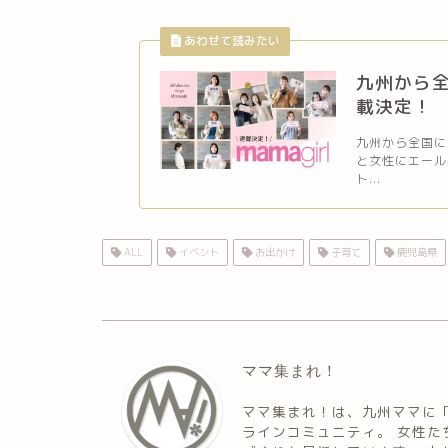
九州から全
載決定！
九州から全国に
と女性にエール
ト...
ALL
イベント
お出かけ
子育て
鹿児島県
ママ集まれ！
ママ集まれ！は、九州ママに
ラインコミュニティ。 女性