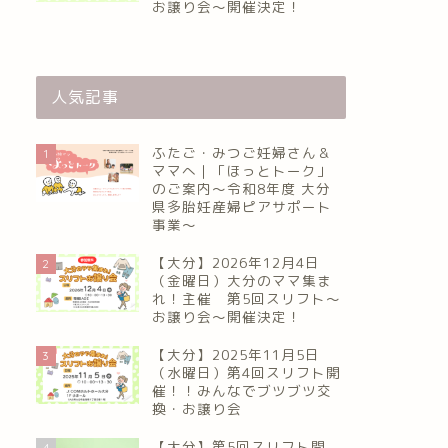
お譲り会〜開催決定！
人気記事
ふたご・みつご妊婦さん＆
1
ママへ｜「ほっとトーク」
のご案内～令和8年度 大分
県多胎妊産婦ピアサポート
事業～
【大分】2026年12月4日
2
（金曜日）大分のママ集ま
れ！主催 第5回スリフト〜
お譲り会〜開催決定！
【大分】2025年11月5日
3
（水曜日）第4回スリフト開
催！！みんなでブツブツ交
換・お譲り会
【大分】第5回スリフト開
4