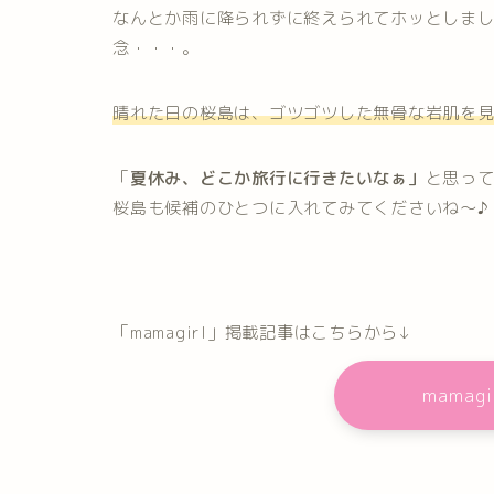
なんとか雨に降られずに終えられてホッとしま
念・・・。
晴れた日の桜島は、ゴツゴツした無骨な岩肌を
「
夏休み、どこか旅行に行きたいなぁ」
と思っ
桜島も候補のひとつに入れてみてくださいね～♪
「mamagirl」掲載記事はこちらから↓
mama