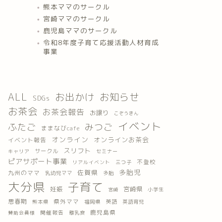
熊本ママのサークル
宮崎ママのサークル
鹿児島ママのサークル
令和8年度子育て応援活動人材育成
事業
ALL
お出かけ
お知らせ
SDGs
お茶会
お茶会報告
お譲り
こぞうきん
イベント
ふたご
みつご
ままなびcafe
オンライン
オンラインお茶会
イベント報告
スリフト
サークル
キャリア
セミナー
ピアサポート事業
不登校
三つ子
リアルイベント
多胎児
佐賀県
九州のママ
乳幼児ママ
多胎
大分県
子育て
妊娠
宮崎県
小学生
宮崎
思春期
県外ママ
英語
熊本県
福岡県
英語育児
鹿児島県
開催報告
離乳食
賛助会員様