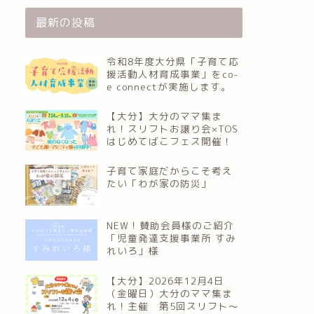
最新の投稿
令和8年度大分県「子育て応
援活動人材育成事業」をco-
e connectが実施します。
【大分】大分のママ集ま
れ！スリフトお譲り会×TOS
はじめてばこフェス開催！
子育て家庭だからこそ考え
たい「わが家の防災」
NEW！賛助会員様のご紹介
「児童発達支援事業所 すみ
れいろ」様
【大分】2026年12月4日
（金曜日）大分のママ集ま
れ！主催 第5回スリフト〜