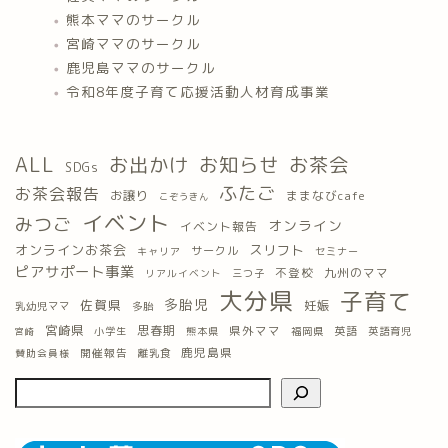
熊本ママのサークル
宮崎ママのサークル
鹿児島ママのサークル
令和8年度子育て応援活動人材育成事業
ALL
お出かけ
お知らせ
お茶会
SDGs
ふたご
お茶会報告
お譲り
ままなびcafe
こぞうきん
イベント
みつご
オンライン
イベント報告
オンラインお茶会
スリフト
サークル
キャリア
セミナー
ピアサポート事業
九州のママ
不登校
三つ子
リアルイベント
大分県
子育て
多胎児
佐賀県
妊娠
乳幼児ママ
多胎
宮崎県
思春期
県外ママ
英語
小学生
熊本県
福岡県
英語育児
宮崎
鹿児島県
開催報告
離乳食
賛助会員様