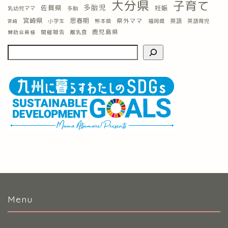
大分県
子育て
多胎児
佐賀県
妊娠
乳幼児ママ
多胎
宮崎県
思春期
県外ママ
英語
小学生
熊本県
福岡県
英語育児
宮崎
鹿児島県
開催報告
離乳食
賛助会員様
Menu