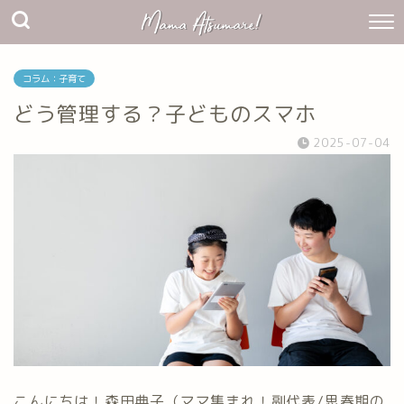
コラム：子育て
どう管理する？子どものスマホ
2025-07-04
こんにちは！森田典子（ママ集まれ！副代表/思春期の