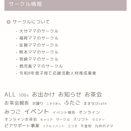
サークル情報
サークルについて
大分ママのサークル
福岡ママのサークル
佐賀ママのサークル
熊本ママのサークル
宮崎ママのサークル
鹿児島ママのサークル
令和8年度子育て応援活動人材育成事業
ALL
お出かけ
お知らせ
お茶会
SDGs
ふたご
お茶会報告
お譲り
ままなびcafe
こぞうきん
イベント
みつご
オンライン
イベント報告
オンラインお茶会
スリフト
サークル
キャリア
セミナー
ピアサポート事業
九州のママ
不登校
三つ子
リアルイベント