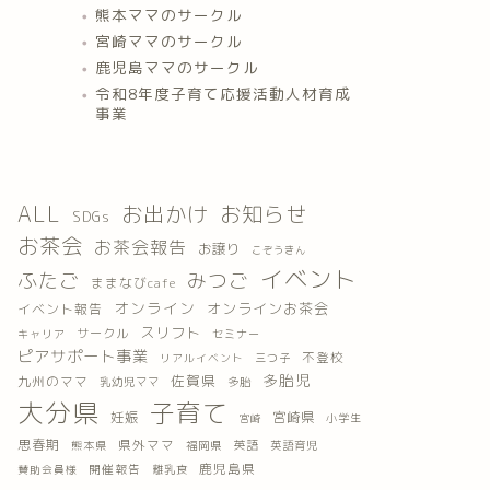
熊本ママのサークル
宮崎ママのサークル
鹿児島ママのサークル
令和8年度子育て応援活動人材育成
事業
ALL
お出かけ
お知らせ
SDGs
お茶会
お茶会報告
お譲り
こぞうきん
イベント
ふたご
みつご
ままなびcafe
オンライン
オンラインお茶会
イベント報告
スリフト
サークル
キャリア
セミナー
ピアサポート事業
不登校
三つ子
リアルイベント
多胎児
佐賀県
九州のママ
乳幼児ママ
多胎
大分県
子育て
妊娠
宮崎県
小学生
宮崎
思春期
県外ママ
英語
熊本県
福岡県
英語育児
鹿児島県
開催報告
離乳食
賛助会員様