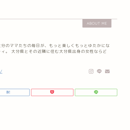
ABOUT ME
大分のママたちの毎日が、もっと楽しくもっとゆたかにな
ティ。 大分県とその近隣に住む大分県出身の女性ならど
。
/