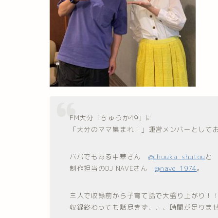
FM大分「ちゅうか49」に
「大分のママ集まれ！」運営メンバーとして
パパでもある中華さん
@chuuka_shutou
と
制作担当のDJ NAVEさん
@nave_1974
。
三人で収録前から子育て話で大盛り上がり！
収録終わっても話尽きず、、、時間が足りま