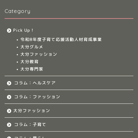
Category
大分のママ集まれ！につ
いて
Pick Up！
大分ママのサークル
令和8年度子育て応援活動人材育成事業
大分グルメ
大分多胎児ママサ
大分ファッション
ークル情報
大分教育
大分専門家
福岡のママ集まれ！
コラム：ヘルスケア
福岡のママ集まれ！につ
いて
コラム：ファッション
大分ファッション
福岡ママのサークル
コラム：子育て
佐賀のママ集まれ！