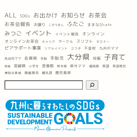
ALL
お出かけ
お知らせ
お茶会
SDGs
ふたご
お茶会報告
お譲り
ままなびcafe
こぞうきん
イベント
みつご
オンライン
イベント報告
オンラインお茶会
スリフト
サークル
キャリア
セミナー
ピアサポート事業
九州のママ
不登校
三つ子
リアルイベント
大分県
子育て
多胎児
佐賀県
妊娠
乳幼児ママ
多胎
宮崎県
思春期
県外ママ
英語
小学生
熊本県
福岡県
英語育児
宮崎
鹿児島県
開催報告
離乳食
賛助会員様