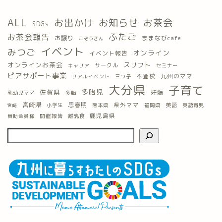
ALL
お出かけ
お知らせ
お茶会
SDGs
ふたご
お茶会報告
お譲り
ままなびcafe
こぞうきん
イベント
みつご
オンライン
イベント報告
オンラインお茶会
スリフト
サークル
キャリア
セミナー
ピアサポート事業
九州のママ
不登校
三つ子
リアルイベント
大分県
子育て
多胎児
佐賀県
妊娠
乳幼児ママ
多胎
宮崎県
思春期
県外ママ
英語
小学生
熊本県
福岡県
英語育児
宮崎
鹿児島県
開催報告
離乳食
賛助会員様