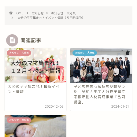
HOME
お知らせ
お知らせ：大分県
大分のママ集まれ！イベント情報（５月配信①）
関連記事
お知らせ：大分県
お知らせ：大分県
大分のママ集まれ！最新イベ
子どもを想う気持ちが繋がっ
ント情報
た 令和５年度大分県子育て
応援活動人材育成事業「合同
講座」
2025-12-06
2024-01-31
お知らせ：大分県