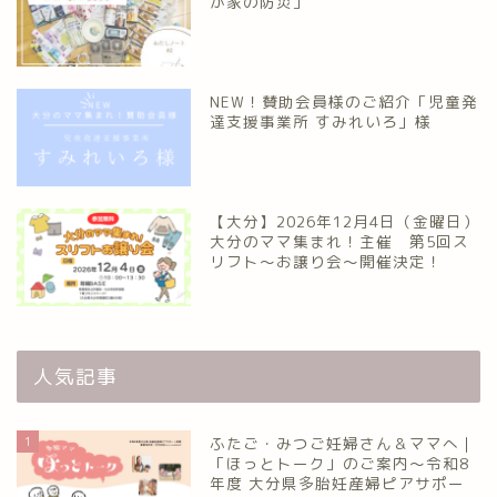
が家の防災」
NEW！賛助会員様のご紹介「児童発
達支援事業所 すみれいろ」様
【大分】2026年12月4日（金曜日）
大分のママ集まれ！主催 第5回ス
リフト〜お譲り会〜開催決定！
人気記事
1
ふたご・みつご妊婦さん＆ママへ｜
「ほっとトーク」のご案内～令和8
年度 大分県多胎妊産婦ピアサポー