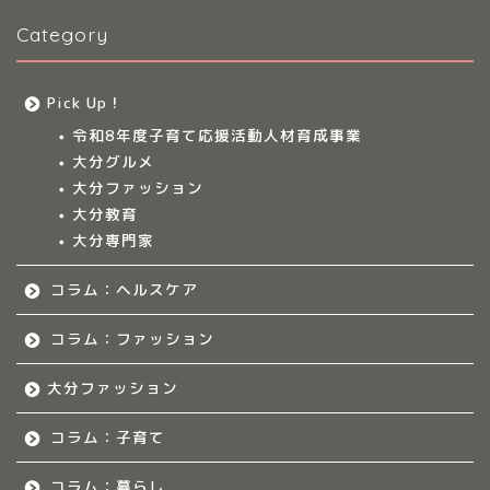
Category
大分多胎児ママサ
ークル情報
Pick Up！
福岡のママ集まれ！
令和8年度子育て応援活動人材育成事業
大分グルメ
大分ファッション
福岡のママ集まれ！につ
大分教育
いて
大分専門家
福岡ママのサークル
コラム：ヘルスケア
佐賀のママ集まれ！
コラム：ファッション
大分ファッション
佐賀のママ集まれ！につ
いて
コラム：子育て
佐賀ママのサークル
コラム：暮らし