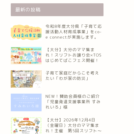
最新の投稿
令和8年度大分県「子育て応
援活動人材育成事業」をco-
e connectが実施します。
【大分】大分のママ集ま
れ！スリフトお譲り会×TOS
はじめてばこフェス開催！
子育て家庭だからこそ考え
たい「わが家の防災」
NEW！賛助会員様のご紹介
「児童発達支援事業所 すみ
れいろ」様
【大分】2026年12月4日
（金曜日）大分のママ集ま
れ！主催 第5回スリフト〜