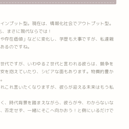
でインプット型。現在は、情報化社会でアウトプット型。
のも、まさに現代ならでは！
求や存在価値」などに変化し、学歴も大事ですが、私達親
があるのですね。
た世代ですが、いわゆるＺ世代と言われる彼らは、競争を
不安を抱えていたり、シビアな面もあります。物質的豊か
す。
あれこれ言いたくなりますが、彼らが迎える未来はもう私
はく、時代背景を踏まえながら、彼らが今、わからないな
に、否定せず、一緒にそこへ向かおう！と側にいるだけで