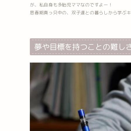
が、私自身も多胎児ママなのですよー！
思春期真っ只中の、双子達との暮らしから学ぶ
夢や目標を持つことの難し