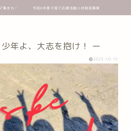
マ集まれ！
令和8年度子育て応援活動人材育成事業
s! ー 少年よ、大志を抱け！ ー
2023-10-15