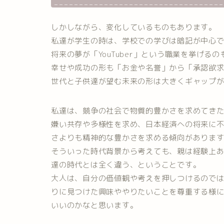
しかしながら、変化しているものもあります。
私達が学生の時は、学校での学びは暗記が中心
将来の夢が「YouTuber」という職業を挙げる
幸せや成功の形も「お金や名誉」から「承認欲
世代と子供達が望む未来の形は大きくギャップ
私達は、競争の社会で物質的豊かさを求めてき
嫌い共存や多様性を求め、日本経済への将来に
さよりも精神的な豊かさを求める傾向がありま
そういった時代背景から考えても、親は経験上
達の時代とは全く違う、ということです。
大人は、自分の価値観や考えを押しつけるので
りに見つけた興味ややりたいことを尊重する様
いいのかなと思います。