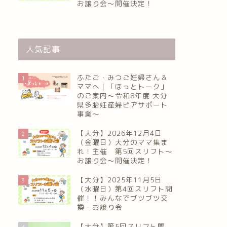
お譲り会〜開催決定！
人気記事
ふたご・みつご妊婦さん＆
1
ママへ｜「ほっとトーク」
のご案内～令和8年度 大分
県多胎妊産婦ピアサポート
事業～
【大分】2026年12月4日
2
（金曜日）大分のママ集ま
れ！主催 第5回スリフト〜
お譲り会〜開催決定！
【大分】2025年11月5日
3
（水曜日）第4回スリフト開
催！！みんなでブツブツ交
換・お譲り会
【大分】第5回スリフト開
4