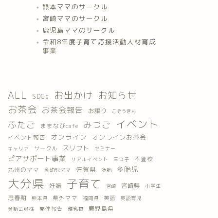
熊本ママのサークル
宮崎ママのサークル
鹿児島ママのサークル
令和8年度子育て応援活動人材育成
事業
ALL
お出かけ
お知らせ
SDGs
お茶会
お茶会報告
お譲り
こぞうきん
イベント
ふたご
みつご
ままなびcafe
オンライン
オンラインお茶会
イベント報告
スリフト
サークル
キャリア
セミナー
ピアサポート事業
不登校
三つ子
リアルイベント
多胎児
佐賀県
九州のママ
乳幼児ママ
多胎
大分県
子育て
妊娠
宮崎県
小学生
宮崎
思春期
県外ママ
英語
熊本県
福岡県
英語育児
鹿児島県
開催報告
離乳食
賛助会員様