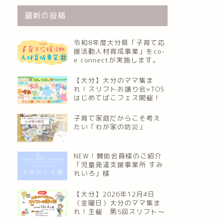
最新の投稿
令和8年度大分県「子育て応
援活動人材育成事業」をco-
e connectが実施します。
【大分】大分のママ集ま
れ！スリフトお譲り会×TOS
はじめてばこフェス開催！
子育て家庭だからこそ考え
たい「わが家の防災」
NEW！賛助会員様のご紹介
「児童発達支援事業所 すみ
れいろ」様
【大分】2026年12月4日
（金曜日）大分のママ集ま
れ！主催 第5回スリフト〜