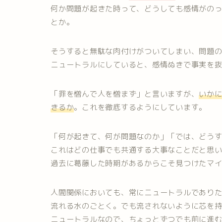
何か問題が起きた時って、どうしても感情がの
とか。
そうすると無駄な肉付けがついてしまい、問題
ニュートラルにしていると、感情ぬきで事実を
「罪を憎んで人を憎まず」と言いますが、
いか
きるか
。これを徹底するようにしています。
「何が起きて、何が問題なのか」「では、どう
これはどの仕事でも共通する大事なことだと思
過去に葛藤した時期があるからこそ見つけたマ
人間関係においても、常にニュートラルであり
流れる水のごとく。でも流されないように芯を
ニュートラルなので、ちょっとずつでも前に進む