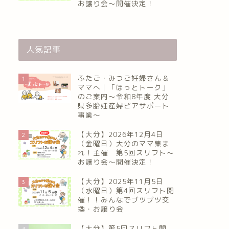
お譲り会〜開催決定！
人気記事
ふたご・みつご妊婦さん＆
1
ママへ｜「ほっとトーク」
のご案内～令和8年度 大分
県多胎妊産婦ピアサポート
事業～
【大分】2026年12月4日
2
（金曜日）大分のママ集ま
れ！主催 第5回スリフト〜
お譲り会〜開催決定！
【大分】2025年11月5日
3
（水曜日）第4回スリフト開
催！！みんなでブツブツ交
換・お譲り会
【大分】第5回スリフト開
4