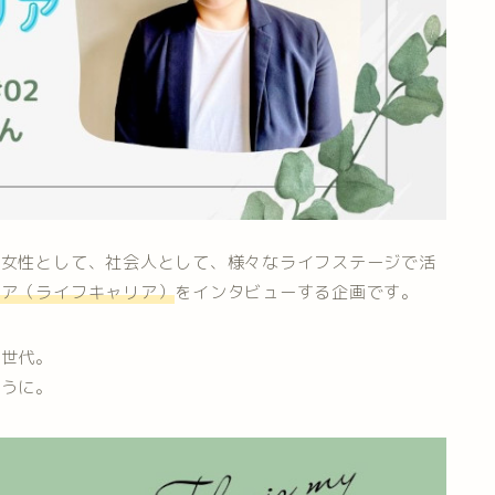
、女性として、社会人として、様々なライフステージで活
リア（ライフキャリア）
をインタビューする企画です。
マ世代。
ように。