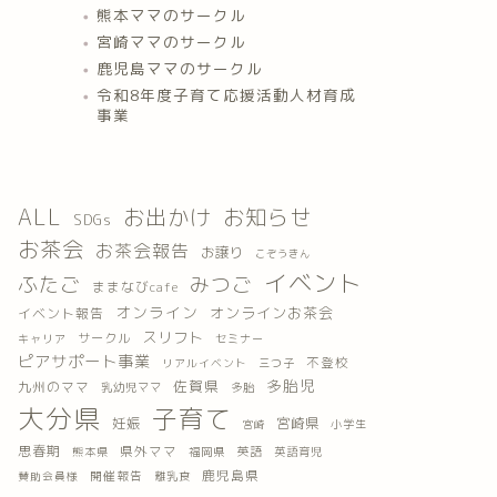
熊本ママのサークル
宮崎ママのサークル
鹿児島ママのサークル
令和8年度子育て応援活動人材育成
事業
ALL
お出かけ
お知らせ
SDGs
お茶会
お茶会報告
お譲り
こぞうきん
イベント
ふたご
みつご
ままなびcafe
オンライン
オンラインお茶会
イベント報告
スリフト
サークル
キャリア
セミナー
ピアサポート事業
不登校
三つ子
リアルイベント
多胎児
佐賀県
九州のママ
乳幼児ママ
多胎
大分県
子育て
妊娠
宮崎県
小学生
宮崎
思春期
県外ママ
英語
熊本県
福岡県
英語育児
鹿児島県
開催報告
離乳食
賛助会員様