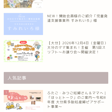
NEW！賛助会員様のご紹介「児童発
達支援事業所 すみれいろ」様
【大分】2026年12月4日（金曜日）
大分のママ集まれ！主催 第5回ス
リフト〜お譲り会〜開催決定！
人気記事
1
ふたご・みつご妊婦さん＆ママへ｜
「ほっとトーク」のご案内～令和8
年度 大分県多胎妊産婦ピアサポー
ト事業～