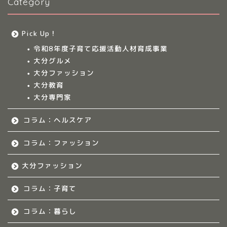
Category
大分のママ集まれ！につ
いて
Pick Up！
大分ママのサークル
令和8年度子育て応援活動人材育成事業
大分グルメ
大分多胎児ママサ
大分ファッション
ークル情報
大分教育
大分専門家
福岡のママ集まれ！
コラム：ヘルスケア
福岡のママ集まれ！につ
いて
コラム：ファッション
大分ファッション
福岡ママのサークル
コラム：子育て
佐賀のママ集まれ！
コラム：暮らし
佐賀のママ集まれ！につ