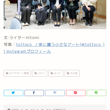
文:ライターHitomi
写真：
tottoco_ / 体に纏う小さなアート(@tottoco_)
| Instagramプロフィール
ピアサポート事業
ふたご
みつご
大分県
HOME
サークル
サークル：多胎児ママ