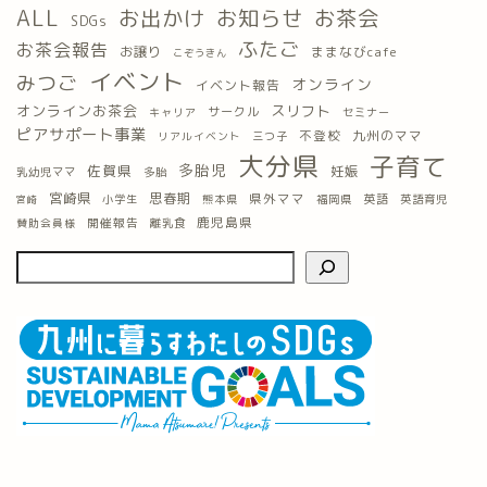
ALL
お出かけ
お知らせ
お茶会
SDGs
ふたご
お茶会報告
お譲り
ままなびcafe
こぞうきん
イベント
みつご
オンライン
イベント報告
オンラインお茶会
スリフト
サークル
キャリア
セミナー
ピアサポート事業
九州のママ
不登校
三つ子
リアルイベント
大分県
子育て
多胎児
佐賀県
妊娠
乳幼児ママ
多胎
宮崎県
思春期
県外ママ
英語
小学生
熊本県
福岡県
英語育児
宮崎
鹿児島県
開催報告
離乳食
賛助会員様