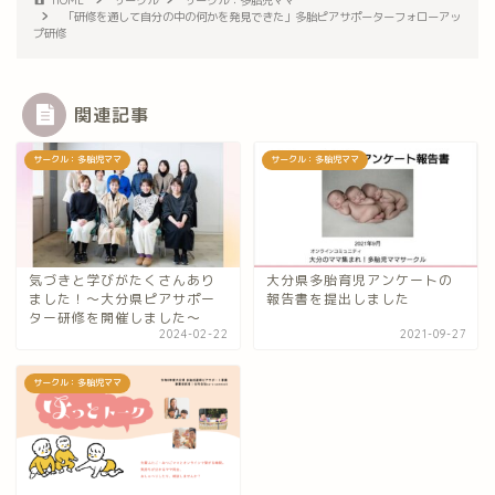
「研修を通して自分の中の何かを発見できた」多胎ピアサポーターフォローアッ
プ研修
関連記事
サークル：多胎児ママ
サークル：多胎児ママ
気づきと学びがたくさんあり
大分県多胎育児アンケートの
ました！～大分県ピアサポー
報告書を提出しました
ター研修を開催しました～
2024-02-22
2021-09-27
サークル：多胎児ママ