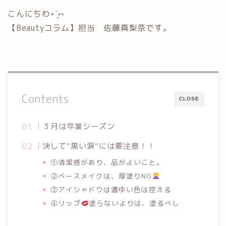
こんにちわ⋆¨̮⑅
【Beautyコラム】担当 佐藤真梨奈です。
Contents
CLOSE
３月は卒業シーズン
決して“黒い涙”には要注意！！
①清潔感があり、品がよいこと。
②ベースメイクは、厚塗りNG
③アイシャドウは濃ゆい色は控える
④リップ
塗らないよりは、塗るべし