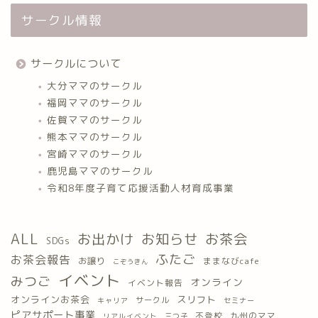
サークル情報
サークルについて
大分ママのサークル
福岡ママのサークル
佐賀ママのサークル
熊本ママのサークル
宮崎ママのサークル
鹿児島ママのサークル
令和8年度子育て応援活動人材育成事業
ALL
お出かけ
お知らせ
お茶会
SDGs
ふたご
お茶会報告
お譲り
ままなびcafe
こぞうきん
イベント
みつご
オンライン
イベント報告
オンラインお茶会
スリフト
サークル
キャリア
セミナー
ピアサポート事業
九州のママ
不登校
三つ子
リアルイベント