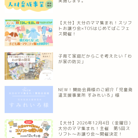
実施します。
大分多胎児ママサ
ークル情報
【大分】大分のママ集まれ！スリフ
トお譲り会×TOSはじめてばこフェ
ス開催！
福岡のママ集まれ！
福岡のママ集まれ！につ
子育て家庭だからこそ考えたい「わ
いて
が家の防災」
福岡ママのサークル
NEW！賛助会員様のご紹介「児童発
佐賀のママ集まれ！
達支援事業所 すみれいろ」様
佐賀のママ集まれ！につ
いて
【大分】2026年12月4日（金曜日）
大分のママ集まれ！主催 第5回ス
佐賀ママのサークル
リフト〜お譲り会〜開催決定！