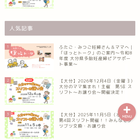
熊本のママ集まれ！
人気記事
熊本のママ集まれ！につ
いて
1
ふたご・みつご妊婦さん＆ママへ｜
熊本ママのサークル
「ほっとトーク」のご案内～令和8
年度 大分県多胎妊産婦ピアサポー
ト事業～
令和8年度子育て応援活動人
材育成事業
2
【大分】2026年12月4日（金曜日）
大分のママ集まれ！主催 第5回ス
リフト〜お譲り会〜開催決定！
3
【大分】2025年11月5日（水曜日）
MENU
第4回スリフト開催！！みんなでブ
ツブツ交換・お譲り会