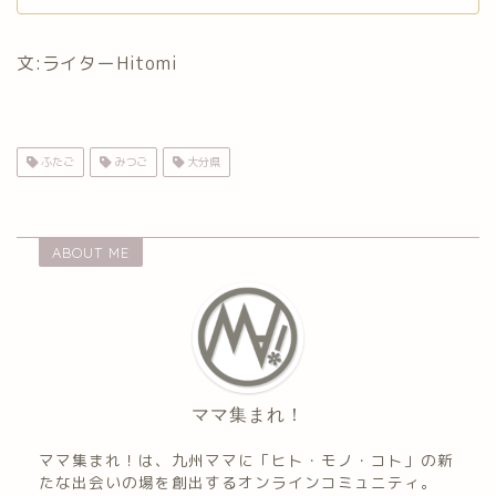
Home
文:ライターHitomi
ママ集まれ！について
ママ集まれ！スタッフ
ふたご
みつご
大分県
サークルについて
ABOUT ME
九州のママ集まれ！
大分のママ集まれ！
大分のママ集まれ！につ
ママ集まれ！
いて
ママ集まれ！は、九州ママに「ヒト・モノ・コト」の新
たな出会いの場を創出するオンラインコミュニティ。
大分ママのサークル