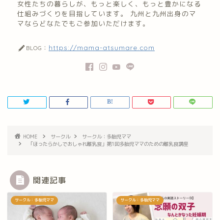
女性たちの暮らしが、もっと楽しく、もっと豊かになる
仕組みづくりを目指しています。 九州と九州出身のマ
マならどなたでもご参加いただけます。
大分多胎児ママサ
ークル情報
https://mama-atsumare.com
BLOG：
福岡のママ集まれ！
福岡のママ集まれ！につ
いて
福岡ママのサークル
HOME
サークル
サークル：多胎児ママ
「ほったらかしでおしゃれ離乳食」第1回多胎児ママのための離乳食講座
佐賀のママ集まれ！
佐賀のママ集まれ！につ
関連記事
いて
サークル：多胎児ママ
サークル：多胎児ママ
佐賀ママのサークル