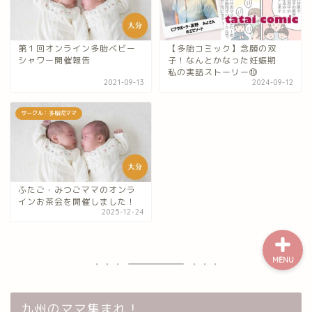
熊本のママ集まれ！
第１回オンライン多胎ベビー
【多胎コミック】念願の双
シャワー開催報告
子！なんとかなった妊娠期
熊本のママ集まれ！につ
私の実話ストーリー⑩
いて
2021-09-13
2024-09-12
サークル：多胎児ママ
熊本ママのサークル
令和8年度子育て応援活動人
材育成事業
ふたご・みつごママのオンラ
インお茶会を開催しました！
2025-12-24
MENU
九州のママ集まれ！