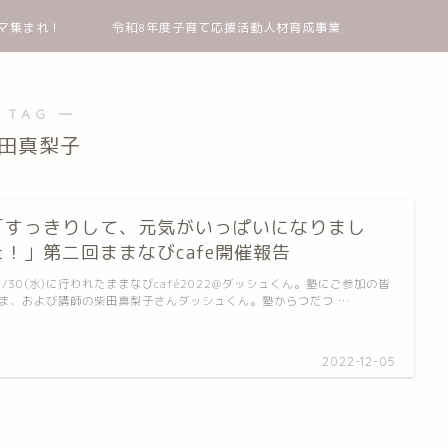
マ集まれ！
令和8年度子育て応援活動人材育成事業
 TAG ―
田真梨子
「すっきりして、元気がいっぱいになりまし
た！」第二回ままなびcafe開催報告
1/30(水)に行われたままなびcafé2022@ダッシュくん。塾にご参加の皆
ま、および講師の柴田真梨子さんダッシュくん。塾からつだつ …
2022-12-05