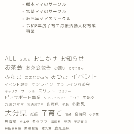
熊本ママのサークル
宮崎ママのサークル
鹿児島ママのサークル
令和8年度子育て応援活動人材育成
事業
ALL
お出かけ
お知らせ
SDGs
お茶会
お茶会報告
お譲り
こぞうきん
イベント
ふたご
みつご
ままなびcafe
オンライン
オンラインお茶会
イベント報告
スリフト
サークル
キャリア
セミナー
ピアサポート事業
不登校
三つ子
リアルイベント
多胎児
佐賀県
九州のママ
乳幼児ママ
多胎
大分県
子育て
妊娠
宮崎県
小学生
宮崎
思春期
県外ママ
英語
熊本県
福岡県
英語育児
鹿児島県
開催報告
離乳食
賛助会員様