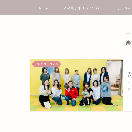
Home
ママ集まれ！について
九州のマ
―
柴
お知らせ：大分県
1
さ