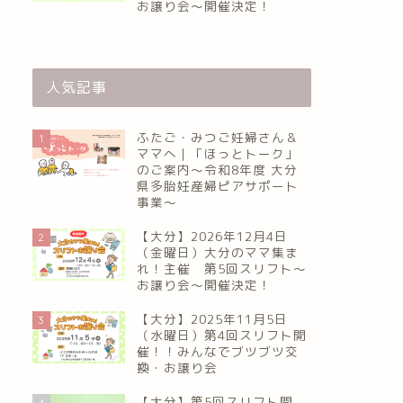
お譲り会〜開催決定！
人気記事
ふたご・みつご妊婦さん＆
1
ママへ｜「ほっとトーク」
のご案内～令和8年度 大分
県多胎妊産婦ピアサポート
事業～
【大分】2026年12月4日
2
（金曜日）大分のママ集ま
れ！主催 第5回スリフト〜
お譲り会〜開催決定！
【大分】2025年11月5日
3
（水曜日）第4回スリフト開
催！！みんなでブツブツ交
換・お譲り会
【大分】第5回スリフト開
4