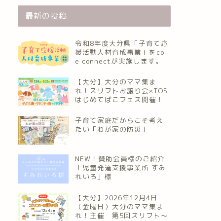
最新の投稿
令和8年度大分県「子育て応
援活動人材育成事業」をco-
e connectが実施します。
【大分】大分のママ集ま
れ！スリフトお譲り会×TOS
はじめてばこフェス開催！
子育て家庭だからこそ考え
たい「わが家の防災」
NEW！賛助会員様のご紹介
「児童発達支援事業所 すみ
れいろ」様
【大分】2026年12月4日
（金曜日）大分のママ集ま
れ！主催 第5回スリフト〜