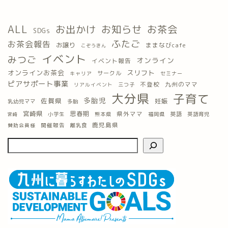
ALL
お出かけ
お知らせ
お茶会
SDGs
ふたご
お茶会報告
お譲り
ままなびcafe
こぞうきん
イベント
みつご
オンライン
イベント報告
オンラインお茶会
スリフト
サークル
キャリア
セミナー
ピアサポート事業
九州のママ
不登校
三つ子
リアルイベント
大分県
子育て
多胎児
佐賀県
妊娠
乳幼児ママ
多胎
宮崎県
思春期
県外ママ
英語
小学生
熊本県
福岡県
英語育児
宮崎
鹿児島県
開催報告
離乳食
賛助会員様