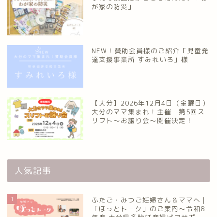
が家の防災」
NEW！賛助会員様のご紹介「児童発
達支援事業所 すみれいろ」様
【大分】2026年12月4日（金曜日）
大分のママ集まれ！主催 第5回ス
リフト〜お譲り会〜開催決定！
人気記事
1
ふたご・みつご妊婦さん＆ママへ｜
「ほっとトーク」のご案内～令和8