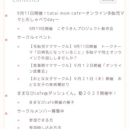
9月11日開催！tatai mom cafe〜オンライン多胎児マ
マとおしゃべりday〜
9月19日開催 こぞうきんプロジェクト製作会
サークルイベント
【多胎児ママサークル】9月11日開催 トークテー
マ「日頃気になっていること」多胎ママ同士オンラ
インでお話ししませんか？
【思春期ママサークル】９月１２日開催「オンライ
ン読書会」
【おとな女子サークル】９月２１日（木）開催 お
とな女子の美術館巡り
ままなびcafe@ダッシュくん。塾２０２３開催中！
ままなびcafé開催の様子
サークルメンバー募集中
参加できる方
参加申し込み方法