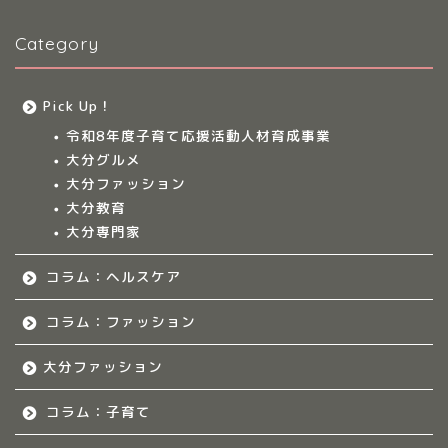
Category
大分多胎児ママサ
ークル情報
Pick Up！
福岡のママ集まれ！
令和8年度子育て応援活動人材育成事業
大分グルメ
福岡のママ集まれ！につ
大分ファッション
いて
大分教育
大分専門家
福岡ママのサークル
コラム：ヘルスケア
佐賀のママ集まれ！
コラム：ファッション
佐賀のママ集まれ！につ
大分ファッション
いて
コラム：子育て
佐賀ママのサークル