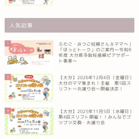
人気記事
1
ふたご・みつご妊婦さん＆ママへ｜
「ほっとトーク」のご案内～令和8
年度 大分県多胎妊産婦ピアサポー
ト事業～
2
【大分】2026年12月4日（金曜日）
大分のママ集まれ！主催 第5回ス
リフト〜お譲り会〜開催決定！
3
【大分】2025年11月5日（水曜日）
第4回スリフト開催！！みんなでブ
ツブツ交換・お譲り会