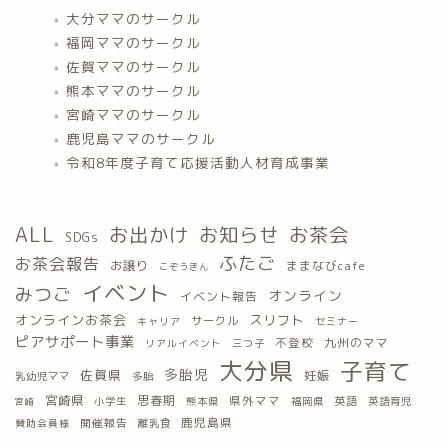
大分ママのサークル
福岡ママのサークル
佐賀ママのサークル
熊本ママのサークル
宮崎ママのサークル
鹿児島ママのサークル
令和8年度子育て応援活動人材育成事業
ALL
お出かけ
お知らせ
お茶会
SDGs
ふたご
お茶会報告
お譲り
ままなびcafe
こぞうきん
イベント
みつご
オンライン
イベント報告
オンラインお茶会
スリフト
サークル
キャリア
セミナー
ピアサポート事業
九州のママ
不登校
三つ子
リアルイベント
大分県
子育て
多胎児
佐賀県
妊娠
乳幼児ママ
多胎
宮崎県
思春期
県外ママ
英語
小学生
熊本県
福岡県
英語育児
宮崎
鹿児島県
開催報告
離乳食
賛助会員様