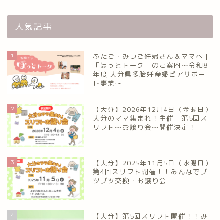
人気記事
1
ふたご・みつご妊婦さん＆ママへ｜
「ほっとトーク」のご案内～令和8
年度 大分県多胎妊産婦ピアサポー
ト事業～
2
【大分】2026年12月4日（金曜日）
大分のママ集まれ！主催 第5回ス
リフト〜お譲り会〜開催決定！
3
【大分】2025年11月5日（水曜日）
第4回スリフト開催！！みんなでブ
ツブツ交換・お譲り会
4
【大分】第5回スリフト開催！！み