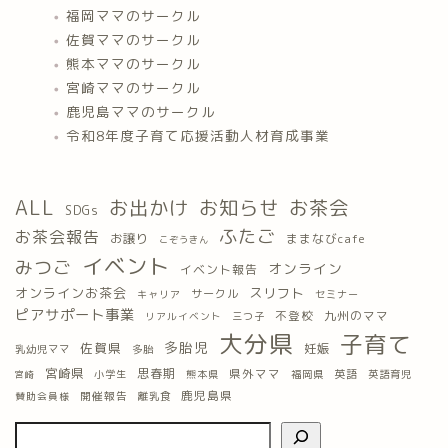
福岡ママのサークル
佐賀ママのサークル
熊本ママのサークル
宮崎ママのサークル
鹿児島ママのサークル
令和8年度子育て応援活動人材育成事業
ALL
お出かけ
お知らせ
お茶会
SDGs
ふたご
お茶会報告
お譲り
ままなびcafe
こぞうきん
イベント
みつご
オンライン
イベント報告
オンラインお茶会
スリフト
サークル
キャリア
セミナー
ピアサポート事業
九州のママ
不登校
三つ子
リアルイベント
大分県
子育て
多胎児
佐賀県
妊娠
乳幼児ママ
多胎
宮崎県
思春期
県外ママ
英語
小学生
熊本県
福岡県
英語育児
宮崎
鹿児島県
開催報告
離乳食
賛助会員様